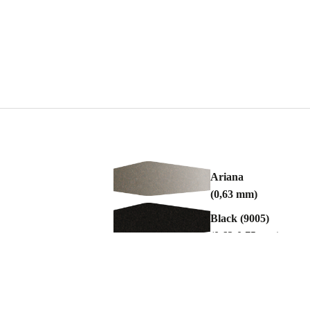
Ariana
(0,63 mm)
Black (9005)
(0.63-0,75 mm)
Kronos
(0,63-0,75 mm)
Sargasso (5003)