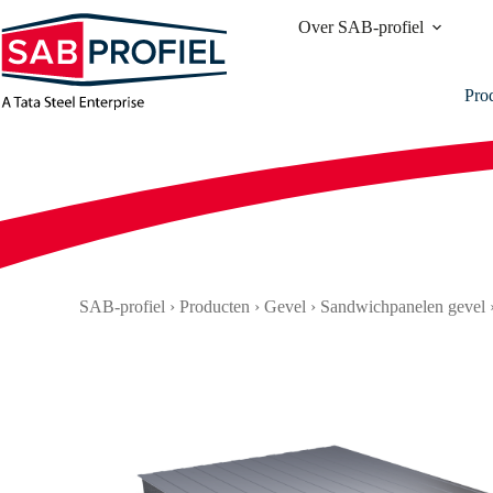
Ga
Over SAB-profiel
naar
de
inhoud
Pro
SAB-profiel
›
Producten
›
Gevel
›
Sandwichpanelen gevel