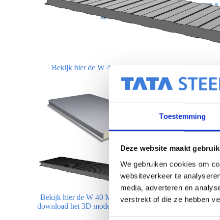
Bekijk hier de W 40 LL uitvoering en download het 3
Toestemming
Deze website maakt gebruik
We gebruiken cookies om cont
websiteverkeer te analyseren
media, adverteren en analys
Bekijk hier de W 40 M8L uitvoering en
Bekijk hie
verstrekt of die ze hebben v
download het 3D model (of 2D tekening)
download h