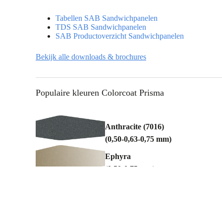
Tabellen SAB Sandwichpanelen
TDS SAB Sandwichpanelen
SAB Productoverzicht Sandwichpanelen
Bekijk alle downloads & brochures
Populaire kleuren Colorcoat Prisma
Anthracite (7016)
(0,50-0,63-0,75 mm)
Ephyra
(0,50-0,75 mm)
Hamlet (9002)
(0,50-0,63-0,75 mm)
Oyster (7035)