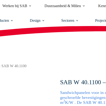
Werken bij SAB
Duurzaamheid & Milieu
Kenn
ducten
Design
Sectoren
Project
›
SAB W 40.1100
SAB W 40.1100 – 
Sandwichpanelen voor in d
geschroefde bevestigingen
2
m
K/W . De SAB W 40.110