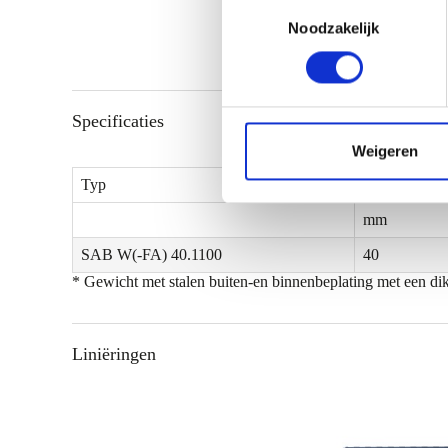
T
Noodzakelijk
o
e
s
t
Specificaties
e
m
Weigeren
m
Typ
Dicke*
i
mm
n
g
SAB W(-FA) 40.1100
40
s
* Gewicht met stalen buiten-en binnenbeplating met een dik
s
e
l
Liniëringen
e
c
t
i