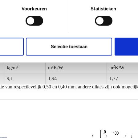
Voorkeuren
Statistieken
Selectie toestaan
Gewicht*
Rc (NTA 8800)
Rc (NEN 106
2
2
2
kg/m
m
K/W
m
K/W
9,1
1,94
1,77
te van respectievelijk 0,50 en 0,40 mm, andere diktes zijn ook mogelij