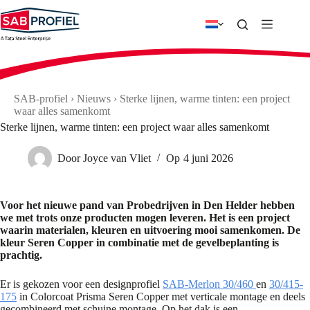
Ga
naar
de
inhoud
SAB-profiel
›
Nieuws
›
Sterke lijnen, warme tinten: een project
waar alles samenkomt
Sterke lijnen, warme tinten: een project waar alles samenkomt
Door
Joyce van Vliet
Op
4 juni 2026
Voor het nieuwe pand van Probedrijven in Den Helder hebben
we met trots onze producten mogen leveren. Het is een project
waarin materialen, kleuren en uitvoering mooi samenkomen. De
kleur Seren Copper in combinatie met de gevelbeplanting is
prachtig.
Er is gekozen voor een designprofiel
SAB-Merlon 30/460
en
30/415-
175
in Colorcoat Prisma Seren Copper met verticale montage en deels
gecombineerd met schuine montage. Op het dak is een