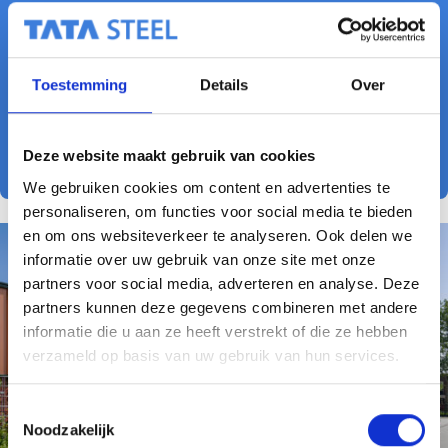
Architect: KJK Architecten
Bouwbedrijf: van der Wal
Toestemming
Details
Over
Montagebedrijf: Reno Projecten
SAB Producten: SAB-Merlon 30/460 en 30/415-175 , SAB D
130.1000 TL, SAB WB 100.1000 M8L, Colorcoat Prisma
Seren Copper, Colorcoat HPS200 Ultra Juniper Green
Deze website maakt gebruik van cookies
We gebruiken cookies om content en advertenties te
personaliseren, om functies voor social media te bieden
en om ons websiteverkeer te analyseren. Ook delen we
informatie over uw gebruik van onze site met onze
partners voor social media, adverteren en analyse. Deze
partners kunnen deze gegevens combineren met andere
informatie die u aan ze heeft verstrekt of die ze hebben
verzameld op basis van uw gebruik van hun services.
T
Noodzakelijk
o