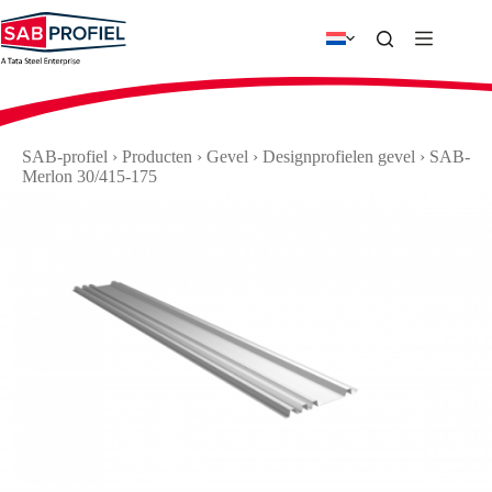
Ga
naar
de
inhoud
SAB-profiel
›
Producten
›
Gevel
›
Designprofielen gevel
›
SAB-
Merlon 30/415-175