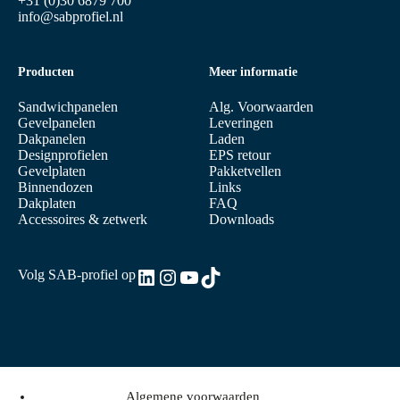
+31 (0)30 6879 700
info@sabprofiel.nl
Producten
Meer informatie
Sandwichpanelen
Alg. Voorwaarden
Gevelpanelen
Leveringen
Dakpanelen
Laden
Designprofielen
EPS retour
Gevelplaten
Pakketvellen
Binnendozen
Links
Dakplaten
FAQ
Accessoires & zetwerk
Downloads
LinkedIn
Instagram
YouTube
TikTok
Volg SAB-profiel op
Algemene voorwaarden