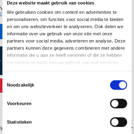
Deze website maakt gebruik van cookies
Voor inspiratie en alle mogelijkheden download de
SAB
We gebruiken cookies om content en advertenties te
Designprofielen brochure
.
personaliseren, om functies voor social media te bieden
en om ons websiteverkeer te analyseren. Ook delen we
Naar online bestekservice
informatie over uw gebruik van onze site met onze
partners voor social media, adverteren en analyse. Deze
partners kunnen deze gegevens combineren met andere
Kleurmonster aanvragen
informatie die u aan ze heeft verstrekt of die ze hebben
verzameld op basis van uw gebruik van hun services.
Productmonster aanvragen
T
Noodzakelijk
Contact
o
e
s
Voorkeuren
t
e
m
Statistieken
Specificaties
m