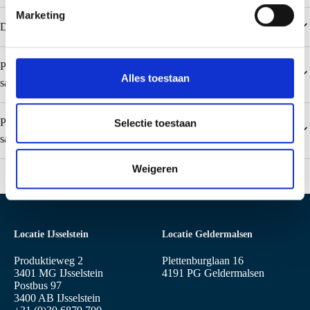
i
Marketing
n
Downloads
g
s
Populaire kleuren Colorcoat SDP 50 (0,50 mm alleen voor
s
Alles toestaan
sandwichpanelen)
e
l
e
Populaire kleuren Colorcoat Prisma (0,50 mm alleen voor
Selectie toestaan
c
sandwichpanelen)
t
Weigeren
i
e
Locatie IJsselstein
Locatie Geldermalsen
Produktieweg 2
Plettenburglaan 16
3401 MG IJsselstein
4191 PG Geldermalsen
Postbus 97
3400 AB IJsselstein