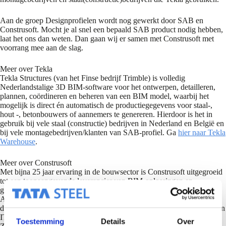
Aan de groep Designprofielen wordt nog gewerkt door SAB en
Construsoft. Mocht je al snel een bepaald SAB product nodig hebben,
laat het ons dan weten. Dan gaan wij er samen met Construsoft met
voorrang mee aan de slag.
Meer over Tekla
Tekla Structures (van het Finse bedrijf Trimble) is volledig
Nederlandstalige 3D BIM-software voor het ontwerpen, detailleren,
plannen, coördineren en beheren van een BIM model, waarbij het
mogelijk is direct én automatisch de productiegegevens voor staal-,
hout -, betonbouwers of aannemers te genereren. Hierdoor is het in
gebruik bij vele staal (constructie) bedrijven in Nederland en België en
bij vele montagebedrijven/klanten van SAB-profiel. Ga
hier naar Tekla
Warehouse
.
Meer over Construsoft
Met bijna 25 jaar ervaring in de bouwsector is Construsoft uitgegroeid
tot een toonaangevende leverancier van BIM-oplossingen en
gerelateerde diensten. In meer dan 30 landen in Europa en Zuid-
Amerika zijn ze de lokale partner van Trimble en ze groeien snel met
diverse Trimble-software producten (inclusief Sketchup) en eigen open
IT-oplossingen. Het hoofdkantoor van Construsoft is gevestigd in
Toestemming
Details
Over