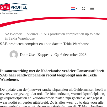
Ga
naar
de
inhoud
SAB-profiel
›
Nieuws
›
SAB producten compleet en up to date
in Tekla Warehouse
SAB producten compleet en up to date in Tekla Warehouse
Door
Usen Koppes
Op
6 december 2023
In samenwerking met de Nederlandse verdeler Construsoft heeft
SAB haar sandwichpanelen recent toegevoegd aan de Tekla
Warehouse.
De update van de (nieuwe) sandwichpanelen uit Geldermalsen heeft er
tevens voor gezorgd dat ook alle binnendozen, warmdakprofielplaten,
gevelprofielplaten en kouddakprofielplaten zijn gecheckt, aangepast
waar nodig en verder uitgebreid. Zo is alles weer up to date voor alle
montagebedrijven en staal(constructie)bedrijven die Tekla gebruiken.