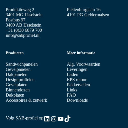
Produktieweg 2
Plettenburglaan 16
3401 MG IJsselstein
4191 PG Geldermalsen
Postbus 97
3400 AB IJsselstein
+31 (0)30 6879 700
info@sabprofiel.nl
Producten
Meer informatie
Sandwichpanelen
Alg. Voorwaarden
Gevelpanelen
Leveringen
Dakpanelen
Laden
Designprofielen
EPS retour
Gevelplaten
Pakketvellen
Binnendozen
Links
Dakplaten
FAQ
Accessoires & zetwerk
Downloads
LinkedIn
Instagram
YouTube
TikTok
Volg SAB-profiel op