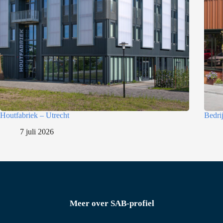
l
e
c
t
i
e
Houtfabriek – Utrecht
Bedri
7 juli 2026
Meer over SAB-profiel