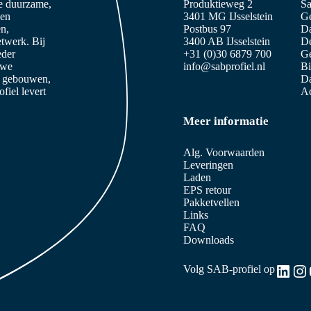
ze duurzame,
Produktieweg 2
Sa
 en
3401 MG IJsselstein
Ge
n,
Postbus 97
D
etwerk. Bij
3400 AB IJsselstein
De
eder
+31 (0)30 6879 700
Ge
 we
info@sabprofiel.nl
B
e gebouwen,
Da
iel levert
Ac
Meer informatie
Alg. Voorwaarden
Leveringen
Laden
EPS retour
Pakketvellen
Links
FAQ
Downloads
Link
In
Volg SAB-profiel op