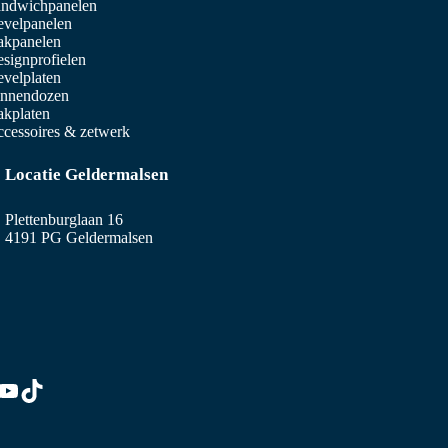
ndwichpanelen
velpanelen
akpanelen
signprofielen
velplaten
innendozen
kplaten
cessoires & zetwerk
Locatie Geldermalsen
Plettenburglaan 16
4191 PG Geldermalsen
edIn
stagram
YouTube
TikTok