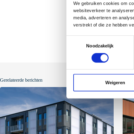
We gebruiken cookies om cont
websiteverkeer te analyseren
media, adverteren en analys
verstrekt of die ze hebben v
T
Noodzakelijk
o
e
s
t
e
Gerelateerde berichten
m
Weigeren
m
i
n
g
s
s
e