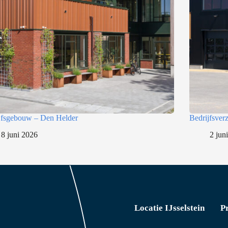
jfsgebouw – Den Helder
Bedrijfsve
8 juni 2026
2 jun
Locatie IJsselstein
P