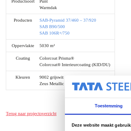
Productsoort
Punt
Warmdak
Producten
SAB-Pyramid 37/460 – 37/920
SAB B90/500
SAB 106R+/750
Oppervlakte
5030 m²
Coating
Colorcoat Prisma®
Colorcoat® Interieurcoating (KID/DU)
Kleuren
9002 grijswit
Zeus Metallic
Toestemming
Terug naar projectoverzicht
Deze website maakt gebruik