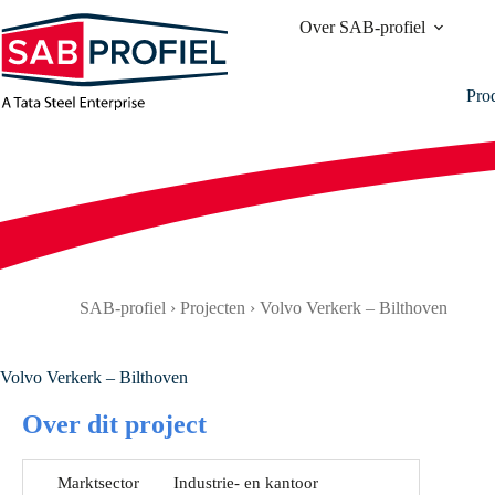
Ga
Over SAB-profiel
naar
de
inhoud
Pro
SAB-profiel
›
Projecten
›
Volvo Verkerk – Bilthoven
Volvo Verkerk – Bilthoven
Over dit project
Marktsector
Industrie- en kantoor