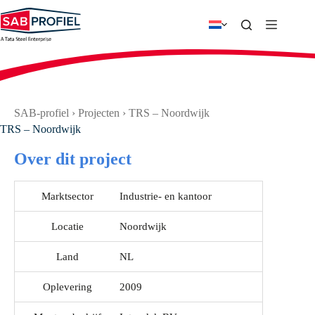
Ga
naar
de
inhoud
SAB-profiel
›
Projecten
›
TRS – Noordwijk
TRS – Noordwijk
Over dit project
Marktsector
Industrie- en kantoor
Locatie
Noordwijk
Land
NL
Oplevering
2009