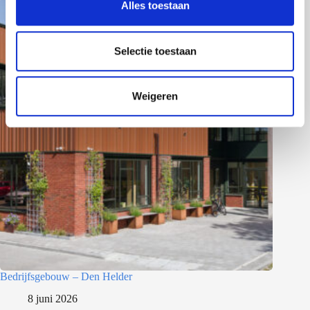
Alles toestaan
e
l
e
Selectie toestaan
c
t
Weigeren
i
e
Bedrijfsgebouw – Den Helder
8 juni 2026