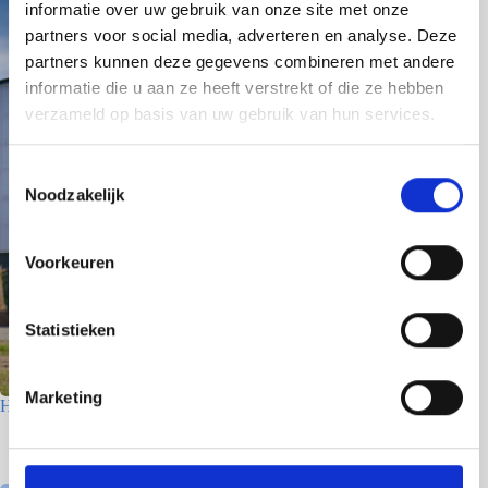
informatie over uw gebruik van onze site met onze
partners voor social media, adverteren en analyse. Deze
partners kunnen deze gegevens combineren met andere
informatie die u aan ze heeft verstrekt of die ze hebben
verzameld op basis van uw gebruik van hun services.
T
Noodzakelijk
o
e
s
Voorkeuren
t
e
m
Statistieken
m
i
Marketing
Houtfabriek – Utrecht
n
g
7 juli 2026
s
s