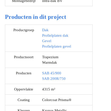
Montagebedrijf
Intra-dak BV
Producten in dit project
Productgroep
Dak
Profielplaten dak
Gevel
Profielplaten gevel
Productsoort
Trapezium
Warmdak
Producten
SAB 45/900
SAB 200R/750
Oppervlakte
4315 m²
Coating
Colorcoat Prisma®
Kleuren
Kronos Metallic