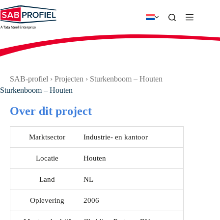
Ga
naar
de
inhoud
SAB-profiel
›
Projecten
›
Sturkenboom – Houten
Sturkenboom – Houten
Over dit project
Marktsector
Industrie- en kantoor
Locatie
Houten
Land
NL
Oplevering
2006