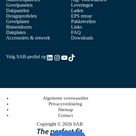
Gevelpanelen
Leveringen
Dakpanelen
Laden
Designprofielen
EPS retour
Gevelplaten
Pakketvellen
Binnendozen
Links
Dakplaten
FAQ
Accessoires & zetwerk
Downloads
LinkedIn
Instagram
YouTube
TikTok
Volg SAB-profiel op
Algemene voorwaarden
Privacyverklaring
Sitemap
Contact
Copyright © 2026 SAB