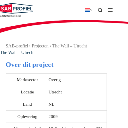
Ga
naar
de
inhoud
SAB-profiel
›
Projecten
›
The Wall – Utrecht
The Wall – Utrecht
Over dit project
Marktsector
Overig
Locatie
Utrecht
Land
NL
Oplevering
2009