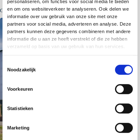
personaliseren, om functies voor social media te bieden
en om ons websiteverkeer te analyseren. Ook delen we
Gerelateerde berichten
informatie over uw gebruik van onze site met onze
partners voor social media, adverteren en analyse. Deze
partners kunnen deze gegevens combineren met andere
informatie die u aan ze heeft verstrekt of die ze hebben
verzameld op basis van uw gebruik van hun services.
T
Noodzakelijk
o
e
s
Voorkeuren
t
e
m
Statistieken
m
i
Marketing
n
g