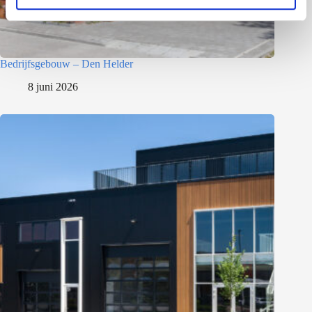
e
Bedrijfsgebouw – Den Helder
8 juni 2026