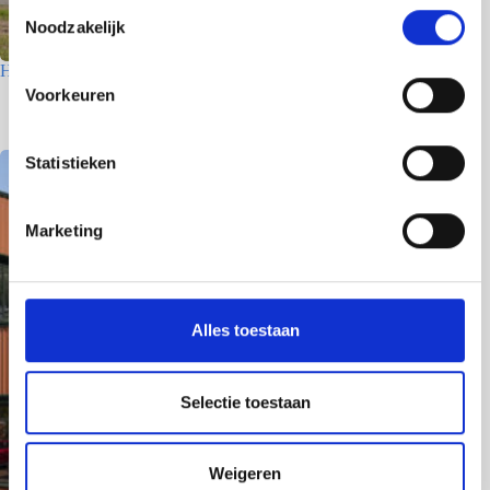
T
Noodzakelijk
o
e
Houtfabriek – Utrecht
s
Voorkeuren
7 juli 2026
t
e
m
Statistieken
m
i
Marketing
n
g
s
s
Alles toestaan
e
l
e
Selectie toestaan
c
t
Weigeren
i