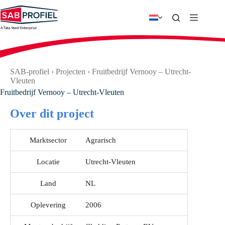
Ga
naar
de
inhoud
SAB-profiel
›
Projecten
›
Fruitbedrijf Vernooy – Utrecht-
Vleuten
Fruitbedrijf Vernooy – Utrecht-Vleuten
Over dit project
Marktsector
Agrarisch
Locatie
Utrecht-Vleuten
Land
NL
Oplevering
2006