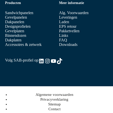
Producten
Meer informatie
Sandwichpanelen
Alg. Voorwaarden
Gevelpanelen
Leveringen
Dakpanelen
Laden
Designprofielen
EPS retour
Gevelplaten
Pakketvellen
Binnendozen
Links
Dakplaten
FAQ
Accessoires & zetwerk
Downloads
LinkedIn
Instagram
YouTube
TikTok
Volg SAB-profiel op
Algemene voorwaarden
Privacyverklaring
Sitemap
Contact