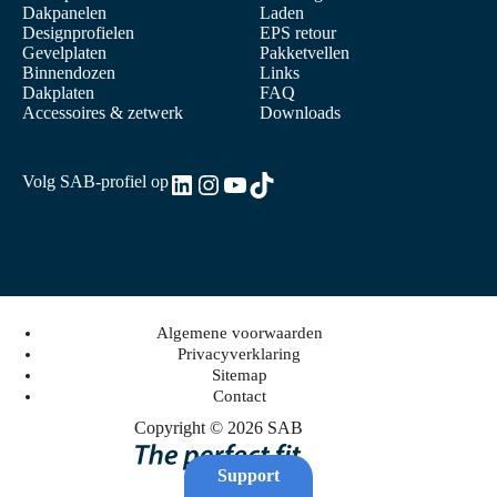
Dakpanelen
Laden
Designprofielen
EPS retour
Gevelplaten
Pakketvellen
Binnendozen
Links
Dakplaten
FAQ
Accessoires & zetwerk
Downloads
LinkedIn
Instagram
YouTube
TikTok
Volg SAB-profiel op
Algemene voorwaarden
Privacyverklaring
Sitemap
Contact
Copyright © 2026 SAB
Support