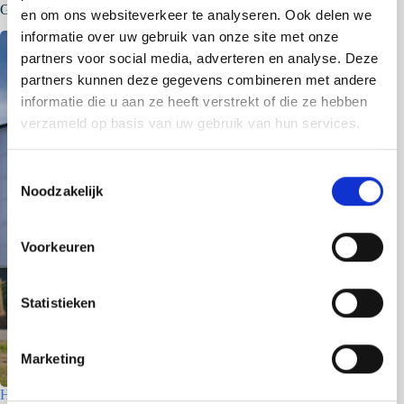
Gerelateerde berichten
en om ons websiteverkeer te analyseren. Ook delen we
informatie over uw gebruik van onze site met onze
partners voor social media, adverteren en analyse. Deze
partners kunnen deze gegevens combineren met andere
informatie die u aan ze heeft verstrekt of die ze hebben
verzameld op basis van uw gebruik van hun services.
T
Noodzakelijk
o
e
s
Voorkeuren
t
e
m
Statistieken
m
i
Marketing
n
g
Houtfabriek – Utrecht