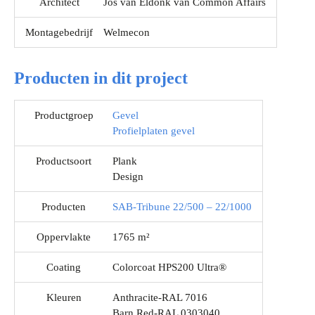
Architect
Jos van Eldonk van Common Affairs
Montagebedrijf
Welmecon
Producten in dit project
Productgroep
Gevel
Profielplaten gevel
Productsoort
Plank
Design
Producten
SAB-Tribune 22/500 – 22/1000
Oppervlakte
1765 m²
Coating
Colorcoat HPS200 Ultra®
Kleuren
Anthracite-RAL 7016
Barn Red-RAL 0303040