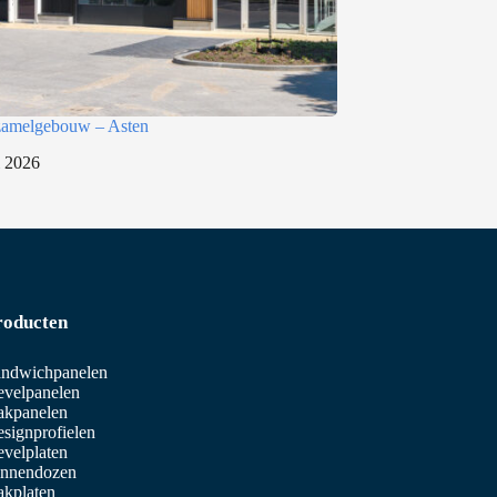
rzamelgebouw – Asten
i 2026
roducten
ndwichpanelen
velpanelen
akpanelen
signprofielen
velplaten
innendozen
kplaten