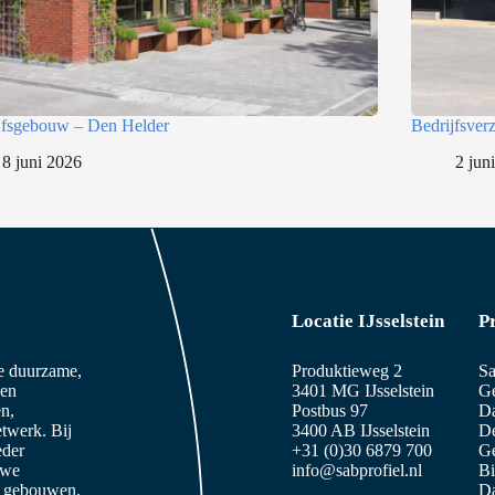
jfsgebouw – Den Helder
Bedrijfsve
8 juni 2026
2 jun
Locatie IJsselstein
P
ze duurzame,
Produktieweg 2
Sa
 en
3401 MG IJsselstein
Ge
n,
Postbus 97
D
etwerk. Bij
3400 AB IJsselstein
De
eder
+31 (0)30 6879 700
Ge
 we
info@sabprofiel.nl
B
e gebouwen,
Da