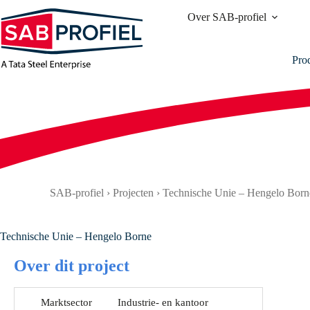
Ga
Over SAB-profiel
naar
de
inhoud
Pro
SAB-profiel
›
Projecten
›
Technische Unie – Hengelo Born
Technische Unie – Hengelo Borne
Over dit project
Marktsector
Industrie- en kantoor