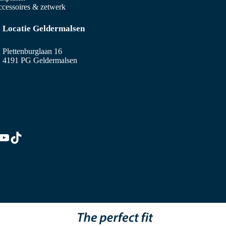
cessoires & zetwerk
Locatie Geldermalsen
Plettenburglaan 16
4191 PG Geldermalsen
edIn
stagram
YouTube
TikTok