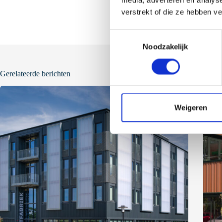
media, adverteren en analys
verstrekt of die ze hebben v
T
Noodzakelijk
o
e
s
Gerelateerde berichten
t
e
m
Weigeren
m
i
n
g
s
s
e
l
e