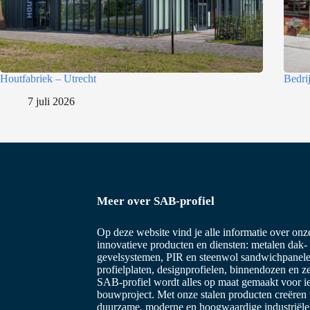
c
t
i
e
Houtfabriek – Utrecht
Bedri
7 juli 2026
Meer over SAB-profiel
Op deze website vind je alle informatie over on
innovatieve producten en diensten: metalen dak-
gevelsystemen, PIR en steenwol sandwichpanele
profielplaten, designprofielen, binnendozen en z
SAB-profiel wordt alles op maat gemaakt voor i
bouwproject. Met onze stalen producten creëren
duurzame, moderne en hoogwaardige industriël