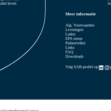
iel levert
Ac
Meer informatie
Alg. Voorwaarden
Leveringen
Laden
EPS retour
Pakketvellen
Links
FAQ
Downloads
Link
In
Volg SAB-profiel op
erklaring
Sitemap
Contact