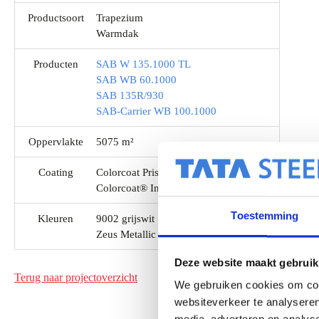
Productsoort
Trapezium
Warmdak
Producten
SAB W 135.1000 TL
SAB WB 60.1000
SAB 135R/930
SAB-Carrier WB 100.1000
Oppervlakte
5075 m²
Coating
Colorcoat Prisma®
Colorcoat® Interieurcoating (KID/DU)
Toestemming
Kleuren
9002 grijswit
Zeus Metallic
Deze website maakt gebruik
Terug naar projectoverzicht
We gebruiken cookies om cont
websiteverkeer te analyseren