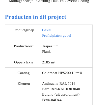
Montagebedrijf
Catsburg Dak- en Gevelbekleding
Producten in dit project
Productgroep
Gevel
Profielplaten gevel
Productsoort
Trapezium
Plank
Oppervlakte
2185 m²
Coating
Colorcoat HPS200 Ultra®
Kleuren
Anthracite-RAL 7016
Barn Red-RAL 0303040
Burano (uit assortiment)
Petra-04D44