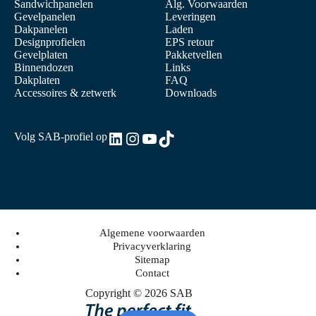
Sandwichpanelen
Alg. Voorwaarden
Gevelpanelen
Leveringen
Dakpanelen
Laden
Designprofielen
EPS retour
Gevelplaten
Pakketvellen
Binnendozen
Links
Dakplaten
FAQ
Accessoires & zetwerk
Downloads
LinkedIn
Instagram
YouTube
TikTok
Volg SAB-profiel op
Algemene voorwaarden
Privacyverklaring
Sitemap
Contact
Copyright © 2026 SAB