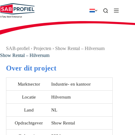
Ga
naar
de
inhoud
SAB-profiel
›
Projecten
›
Show Rental – Hilversum
Show Rental – Hilversum
Over dit project
Marktsector
Industrie- en kantoor
Locatie
Hilversum
Land
NL
Opdrachtgever
Show Rental