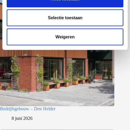
e
l
e
Selectie toestaan
c
t
Weigeren
i
e
Bedrijfsgebouw – Den Helder
8 juni 2026