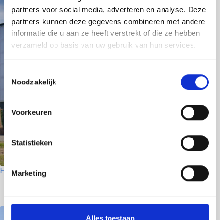
partners voor social media, adverteren en analyse. Deze
partners kunnen deze gegevens combineren met andere
informatie die u aan ze heeft verstrekt of die ze hebben
verzameld op basis van uw gebruik van hun services.
T
Noodzakelijk
o
e
s
Voorkeuren
t
e
m
Statistieken
m
i
Houtfabriek – Utrecht
Marketing
n
7 juli 2026
g
s
s
Alles toestaan