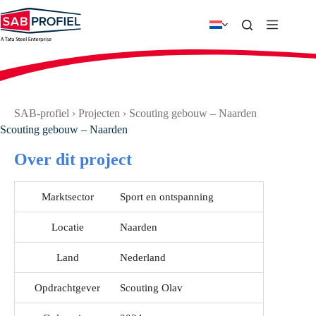
Ga
naar
de
inhoud
SAB-profiel
›
Projecten
›
Scouting gebouw – Naarden
Scouting gebouw – Naarden
Over dit project
Marktsector
Sport en ontspanning
Locatie
Naarden
Land
Nederland
Opdrachtgever
Scouting Olav