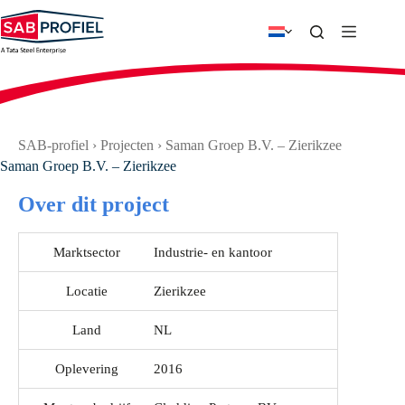
Ga
naar
de
inhoud
SAB-profiel
›
Projecten
›
Saman Groep B.V. – Zierikzee
Saman Groep B.V. – Zierikzee
Over dit project
Marktsector
Industrie- en kantoor
Locatie
Zierikzee
Land
NL
Oplevering
2016