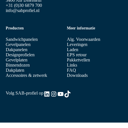
3400 AB IJsselstein
+31 (0)30 6879 700
info@sabprofiel.nl
Producten
Meer informatie
Sandwichpanelen
Alg. Voorwaarden
Gevelpanelen
Leveringen
Dakpanelen
Laden
Designprofielen
EPS retour
Gevelplaten
Pakketvellen
Binnendozen
Links
Dakplaten
FAQ
Accessoires & zetwerk
Downloads
LinkedIn
Instagram
YouTube
TikTok
Volg SAB-profiel op