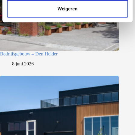
t
Weigeren
i
e
Bedrijfsgebouw – Den Helder
8 juni 2026