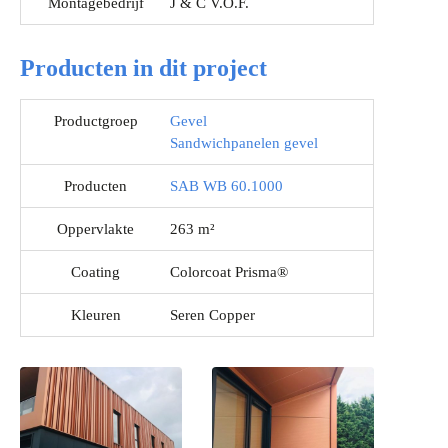
Montagebedrijf
J & C V.O.F.
Producten in dit project
Productgroep
Gevel
Sandwichpanelen gevel
Producten
SAB WB 60.1000
Oppervlakte
263 m²
Coating
Colorcoat Prisma®
Kleuren
Seren Copper