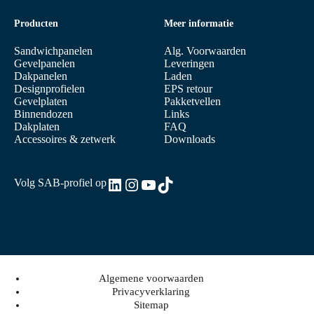
Producten
Meer informatie
Sandwichpanelen
Alg. Voorwaarden
Gevelpanelen
Leveringen
Dakpanelen
Laden
Designprofielen
EPS retour
Gevelplaten
Pakketvellen
Binnendozen
Links
Dakplaten
FAQ
Accessoires & zetwerk
Downloads
LinkedIn
Instagram
YouTube
TikTok
Volg SAB-profiel op
Algemene voorwaarden
Privacyverklaring
Sitemap