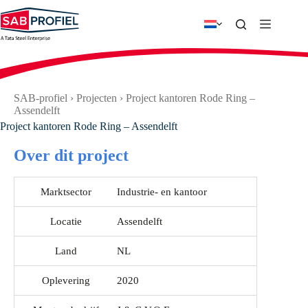
Ga
naar
de
inhoud
SAB-profiel
›
Projecten
›
Project kantoren Rode Ring –
Assendelft
Project kantoren Rode Ring – Assendelft
Over dit project
Marktsector
Industrie- en kantoor
Locatie
Assendelft
Land
NL
Oplevering
2020