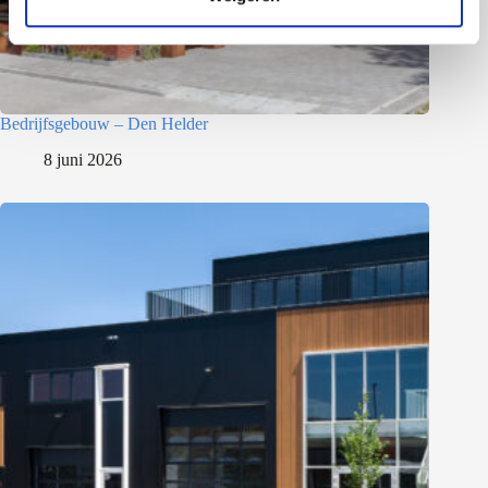
e
Bedrijfsgebouw – Den Helder
8 juni 2026