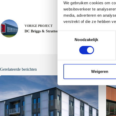
We gebruiken cookies om cont
websiteverkeer te analyseren
media, adverteren en analys
verstrekt of die ze hebben v
VORIGE
PROJECT
DC Briggs & Stratton - Nijmegen/Wijchen
T
Noodzakelijk
o
e
s
t
e
Gerelateerde berichten
m
Weigeren
m
i
n
g
s
s
e