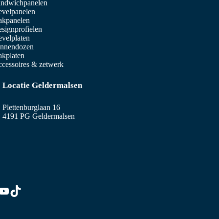
ndwichpanelen
velpanelen
akpanelen
signprofielen
velplaten
innendozen
kplaten
cessoires & zetwerk
Locatie Geldermalsen
Plettenburglaan 16
4191 PG Geldermalsen
edIn
stagram
YouTube
TikTok