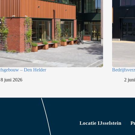
jfsgebouw – Den Helder
Bedrijfsve
8 juni 2026
2 jun
Locatie IJsselstein
P