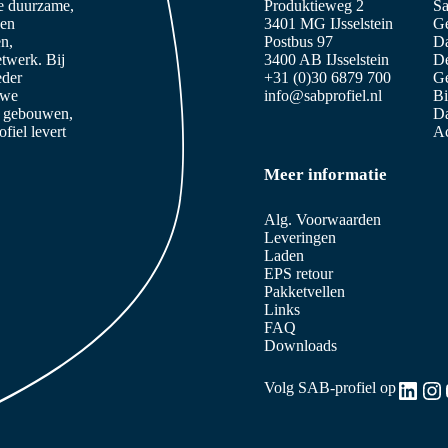
ze duurzame,
Produktieweg 2
Sa
 en
3401 MG IJsselstein
Ge
n,
Postbus 97
D
etwerk. Bij
3400 AB IJsselstein
De
eder
+31 (0)30 6879 700
Ge
 we
info@sabprofiel.nl
B
e gebouwen,
Da
iel levert
Ac
Meer informatie
Alg. Voorwaarden
Leveringen
Laden
EPS retour
Pakketvellen
Links
FAQ
Downloads
Link
In
Volg SAB-profiel op