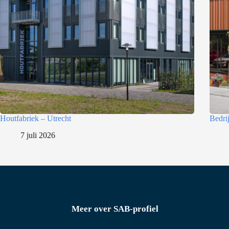
l
e
c
t
i
e
Houtfabriek – Utrecht
Bedri
7 juli 2026
Meer over SAB-profiel