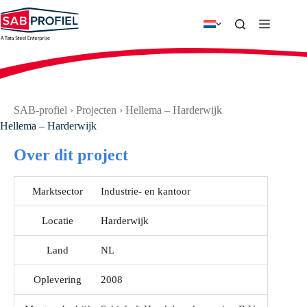
Ga
naar
de
inhoud
SAB-profiel
›
Projecten
›
Hellema – Harderwijk
Hellema – Harderwijk
Over dit project
Marktsector
Industrie- en kantoor
Locatie
Harderwijk
Land
NL
Oplevering
2008