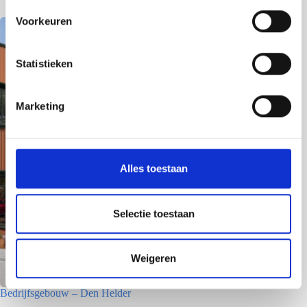
s
Voorkeuren
t
e
m
Statistieken
m
i
Marketing
n
g
s
s
Alles toestaan
e
l
e
Selectie toestaan
c
t
Weigeren
i
e
Bedrijfsgebouw – Den Helder