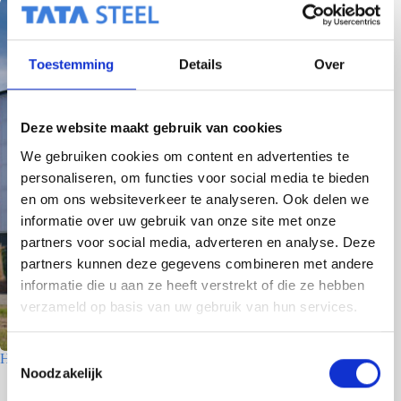
Toestemming
Details
Over
Deze website maakt gebruik van cookies
We gebruiken cookies om content en advertenties te
personaliseren, om functies voor social media te bieden
en om ons websiteverkeer te analyseren. Ook delen we
informatie over uw gebruik van onze site met onze
partners voor social media, adverteren en analyse. Deze
partners kunnen deze gegevens combineren met andere
informatie die u aan ze heeft verstrekt of die ze hebben
verzameld op basis van uw gebruik van hun services.
T
Houtfabriek – Utrecht
Noodzakelijk
o
7 juli 2026
e