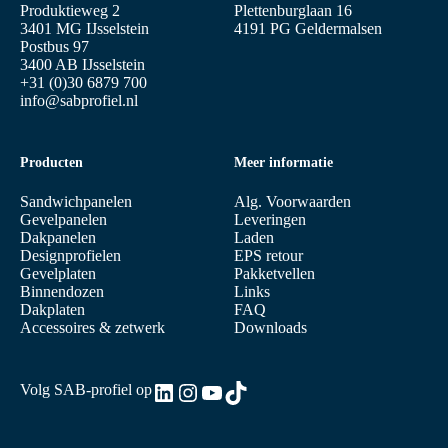
Produktieweg 2
Plettenburglaan 16
3401 MG IJsselstein
4191 PG Geldermalsen
Postbus 97
3400 AB IJsselstein
+31 (0)30 6879 700
info@sabprofiel.nl
Producten
Meer informatie
Sandwichpanelen
Alg. Voorwaarden
Gevelpanelen
Leveringen
Dakpanelen
Laden
Designprofielen
EPS retour
Gevelplaten
Pakketvellen
Binnendozen
Links
Dakplaten
FAQ
Accessoires & zetwerk
Downloads
LinkedIn
Instagram
YouTube
TikTok
Volg SAB-profiel op