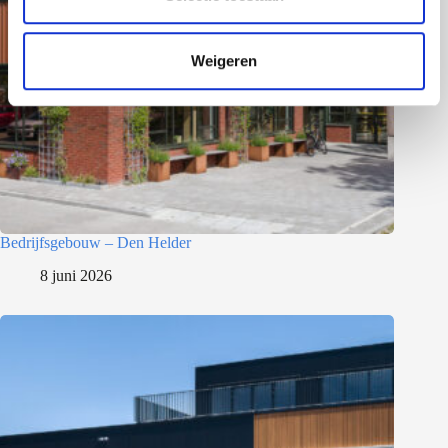
c
t
Weigeren
i
e
Bedrijfsgebouw – Den Helder
8 juni 2026