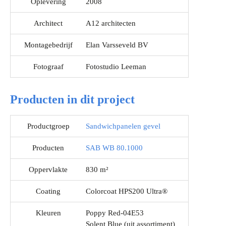
Oplevering
2008
Architect
A12 architecten
Montagebedrijf
Elan Varsseveld BV
Fotograaf
Fotostudio Leeman
Producten in dit project
Productgroep
Sandwichpanelen gevel
Producten
SAB WB 80.1000
Oppervlakte
830 m²
Coating
Colorcoat HPS200 Ultra®
Kleuren
Poppy Red-04E53
Solent Blue (uit assortiment)