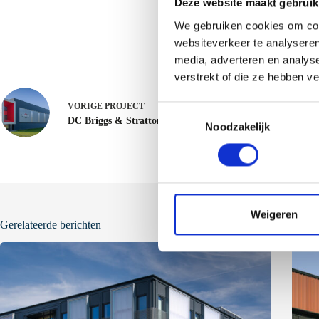
Deze website maakt gebruik
We gebruiken cookies om cont
websiteverkeer te analyseren
media, adverteren en analys
verstrekt of die ze hebben v
VORIGE
PROJECT
T
DC Briggs & Stratton - Nijmegen/Wijchen
Noodzakelijk
o
e
s
t
e
m
Weigeren
Gerelateerde berichten
m
i
n
g
s
s