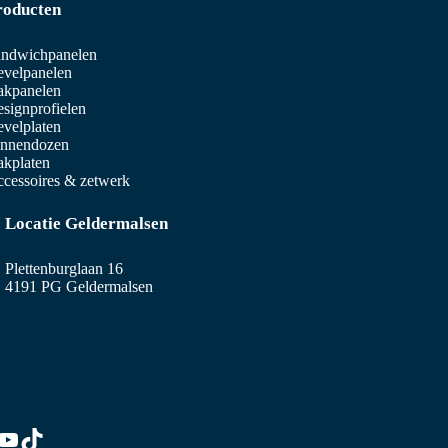
roducten
ndwichpanelen
velpanelen
akpanelen
signprofielen
velplaten
innendozen
kplaten
cessoires & zetwerk
Locatie Geldermalsen
Plettenburglaan 16
4191 PG Geldermalsen
edIn
stagram
YouTube
TikTok