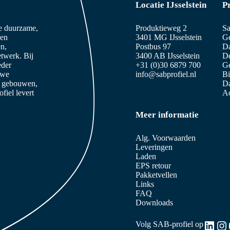
Locatie IJsselstein
P
ze duurzame,
Produktieweg 2
Sa
 en
3401 MG IJsselstein
Ge
n,
Postbus 97
D
etwerk. Bij
3400 AB IJsselstein
De
eder
+31 (0)30 6879 700
Ge
 we
info@sabprofiel.nl
B
e gebouwen,
Da
iel levert
Ac
Meer informatie
Alg. Voorwaarden
Leveringen
Laden
EPS retour
Pakketvellen
Links
FAQ
Downloads
Link
In
Volg SAB-profiel op