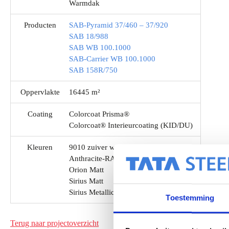
Warmdak
Producten
SAB-Pyramid 37/460 – 37/920
SAB 18/988
SAB WB 100.1000
SAB-Carrier WB 100.1000
SAB 158R/750
Oppervlakte
16445 m²
Coating
Colorcoat Prisma®
Colorcoat® Interieurcoating (KID/DU)
Kleuren
9010 zuiver wit
Anthracite-RAL 7016
Orion Matt
Sirius Matt
Sirius Metallic
Toestemming
Terug naar projectoverzicht