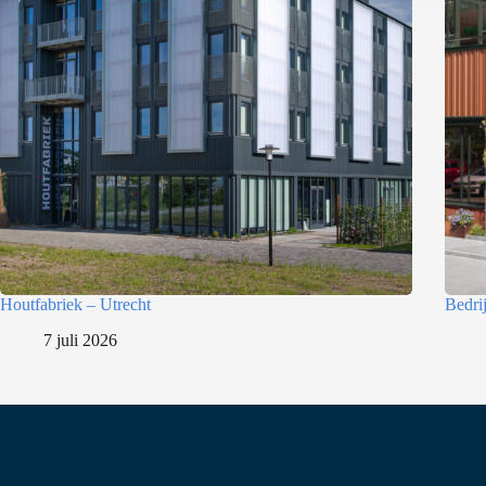
e
l
e
c
t
i
e
Houtfabriek – Utrecht
Bedri
7 juli 2026