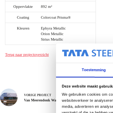
Oppervlakte
892 m²
Coating
Colorcoat Prisma®
Kleuren
Ephyra Metallic
Orion Metallic
Sirius Metallic
Terug naar projectoverzicht
Toestemming
Deze website maakt gebruik
We gebruiken cookies om cont
VORIGE
PROJECT
websiteverkeer te analyseren
Van Meerendonk Waterontharders - Stadskanaal
media, adverteren en analys
verstrekt of die ze hebben v