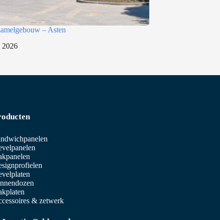
rzamelgebouw – Asten
i 2026
roducten
ndwichpanelen
velpanelen
akpanelen
signprofielen
velplaten
innendozen
kplaten
cessoires & zetwerk