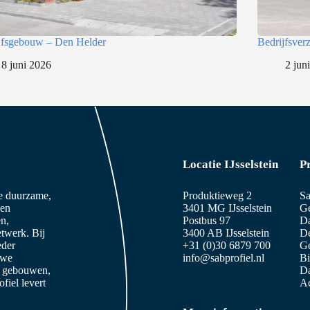
jfsgebouw – Den Helder
Bedrijfsve
8 juni 2026
2 jun
Locatie IJsselstein
P
ze duurzame,
Produktieweg 2
Sa
 en
3401 MG IJsselstein
Ge
n,
Postbus 97
D
etwerk. Bij
3400 AB IJsselstein
De
eder
+31 (0)30 6879 700
Ge
 we
info@sabprofiel.nl
B
e gebouwen,
Da
iel levert
Ac