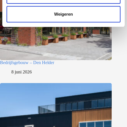
c
t
Weigeren
i
e
Bedrijfsgebouw – Den Helder
8 juni 2026