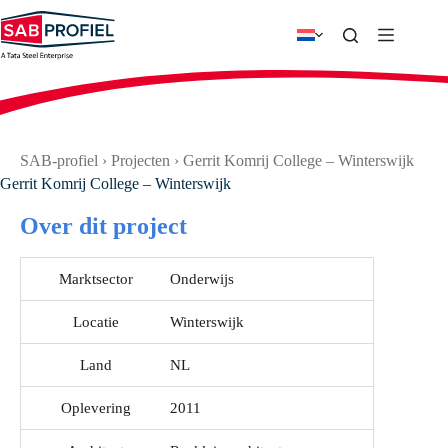
Ga
naar
de
inhoud
SAB-profiel
›
Projecten
›
Gerrit Komrij College – Winterswijk
Gerrit Komrij College – Winterswijk
Over dit project
Marktsector
Onderwijs
Locatie
Winterswijk
Land
NL
Oplevering
2011