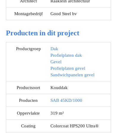
Architect
Raaklein architectuur
Montagebedrijf
Good Steel bv
Producten in dit project
Productgroep
Dak
Profielplaten dak
Gevel
Profielplaten gevel
Sandwichpanelen gevel
Productsoort
Kouddak
Producten
SAB 45KD/1000
Oppervlakte
319 m²
Coating
Colorcoat HPS200 Ultra®