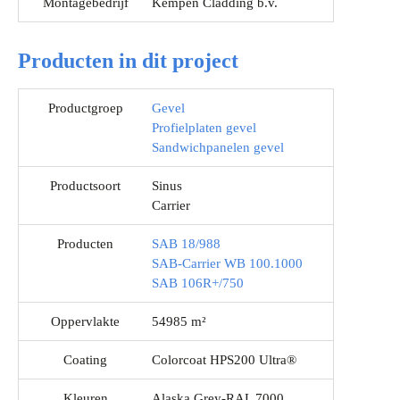
Montagebedrijf
Kempen Cladding b.v.
Producten in dit project
Productgroep
Gevel
Profielplaten gevel
Sandwichpanelen gevel
Productsoort
Sinus
Carrier
Producten
SAB 18/988
SAB-Carrier WB 100.1000
SAB 106R+/750
Oppervlakte
54985 m²
Coating
Colorcoat HPS200 Ultra®
Kleuren
Alaska Grey-RAL 7000