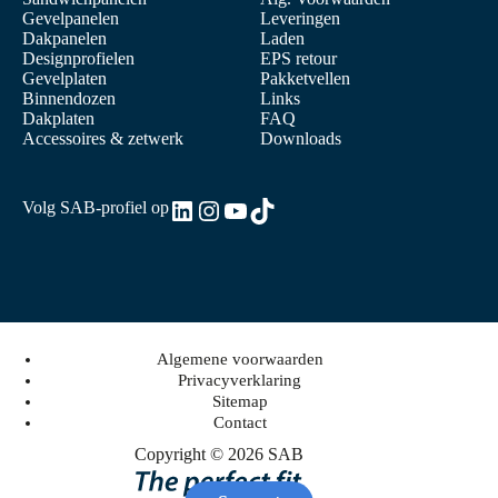
Gevelpanelen
Leveringen
Dakpanelen
Laden
Designprofielen
EPS retour
Gevelplaten
Pakketvellen
Binnendozen
Links
Dakplaten
FAQ
Accessoires & zetwerk
Downloads
LinkedIn
Instagram
YouTube
TikTok
Volg SAB-profiel op
Algemene voorwaarden
Privacyverklaring
Sitemap
Contact
Copyright © 2026 SAB