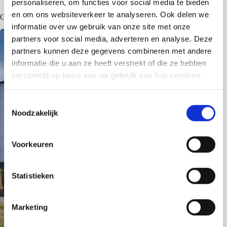
personaliseren, om functies voor social media te bieden
en om ons websiteverkeer te analyseren. Ook delen we
Gerelateerde berichten
informatie over uw gebruik van onze site met onze
partners voor social media, adverteren en analyse. Deze
partners kunnen deze gegevens combineren met andere
informatie die u aan ze heeft verstrekt of die ze hebben
verzameld op basis van uw gebruik van hun services.
T
Noodzakelijk
o
e
s
Voorkeuren
t
e
m
Statistieken
m
i
Marketing
n
g