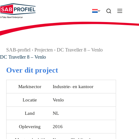
Ga
naar
de
inhoud
SAB-profiel
›
Projecten
›
DC Traveller 8 – Venlo
DC Traveller 8 – Venlo
Over dit project
Marktsector
Industrie- en kantoor
Locatie
Venlo
Land
NL
Oplevering
2016