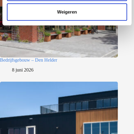
t
Weigeren
i
e
Bedrijfsgebouw – Den Helder
8 juni 2026