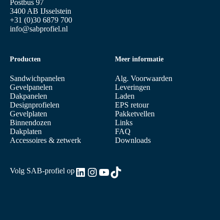
Postbus 97
3400 AB IJsselstein
+31 (0)30 6879 700
info@sabprofiel.nl
Producten
Meer informatie
Sandwichpanelen
Alg. Voorwaarden
Gevelpanelen
Leveringen
Dakpanelen
Laden
Designprofielen
EPS retour
Gevelplaten
Pakketvellen
Binnendozen
Links
Dakplaten
FAQ
Accessoires & zetwerk
Downloads
LinkedIn
Instagram
YouTube
TikTok
Volg SAB-profiel op