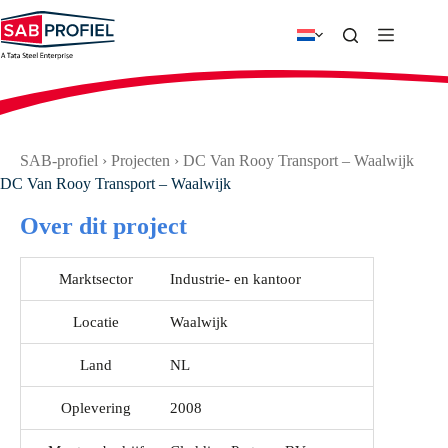
Ga
naar
de
inhoud
SAB-profiel
›
Projecten
›
DC Van Rooy Transport – Waalwijk
DC Van Rooy Transport – Waalwijk
Over dit project
Marktsector
Industrie- en kantoor
Locatie
Waalwijk
Land
NL
Oplevering
2008