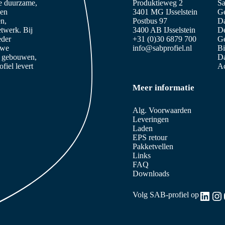
ze duurzame,
Produktieweg 2
Sa
 en
3401 MG IJsselstein
Ge
n,
Postbus 97
D
etwerk. Bij
3400 AB IJsselstein
De
eder
+31 (0)30 6879 700
Ge
 we
info@sabprofiel.nl
B
e gebouwen,
Da
iel levert
Ac
Meer informatie
Alg. Voorwaarden
Leveringen
Laden
EPS retour
Pakketvellen
Links
FAQ
Downloads
Link
In
Volg SAB-profiel op