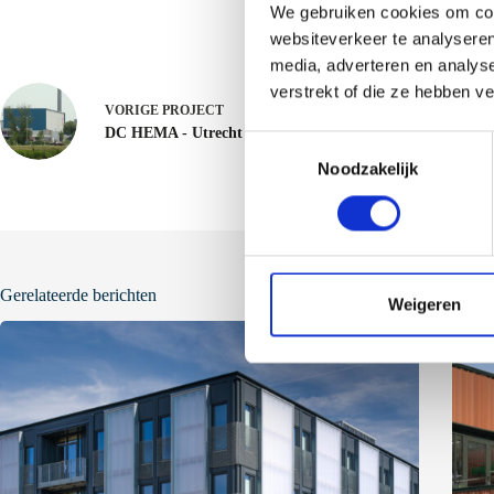
We gebruiken cookies om cont
websiteverkeer te analyseren
media, adverteren en analys
verstrekt of die ze hebben v
VORIGE
PROJECT
DC HEMA - Utrecht
T
Noodzakelijk
o
e
s
t
e
Gerelateerde berichten
m
Weigeren
m
i
n
g
s
s
e