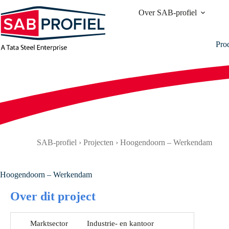
Ga
Over SAB-profiel
naar
de
inhoud
Pro
SAB-profiel
›
Projecten
›
Hoogendoorn – Werkendam
Hoogendoorn – Werkendam
Over dit project
Marktsector
Industrie- en kantoor