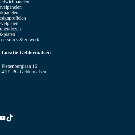
ndwichpanelen
velpanelen
akpanelen
signprofielen
velplaten
innendozen
kplaten
cessoires & zetwerk
Locatie Geldermalsen
Plettenburglaan 16
4191 PG Geldermalsen
edIn
stagram
YouTube
TikTok