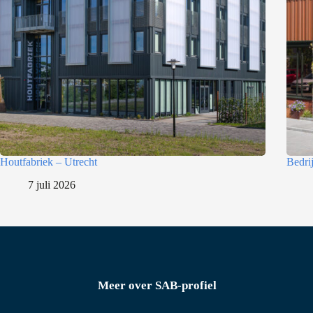
l
e
c
t
i
e
Houtfabriek – Utrecht
Bedri
7 juli 2026
Meer over SAB-profiel