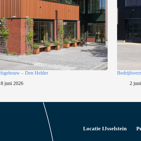
jfsgebouw – Den Helder
Bedrijfsve
8 juni 2026
2 jun
Locatie IJsselstein
P