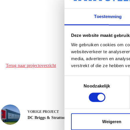
Toestemming
Deze website maakt gebruik
We gebruiken cookies om cont
websiteverkeer te analyseren
media, adverteren en analys
Terug naar projectoverzicht
verstrekt of die ze hebben v
T
Noodzakelijk
o
e
s
t
VORIGE
PROJECT
e
DC Briggs & Stratton - Nijmegen/Wijchen
m
Weigeren
m