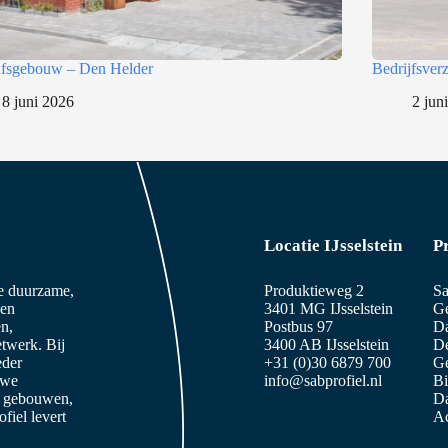
jfsgebouw – Den Helder
Bedrijfsve
8 juni 2026
2 jun
Locatie IJsselstein
P
ze duurzame,
Produktieweg 2
Sa
 en
3401 MG IJsselstein
Ge
n,
Postbus 97
D
etwerk. Bij
3400 AB IJsselstein
De
eder
+31 (0)30 6879 700
Ge
 we
info@sabprofiel.nl
B
e gebouwen,
Da
iel levert
Ac