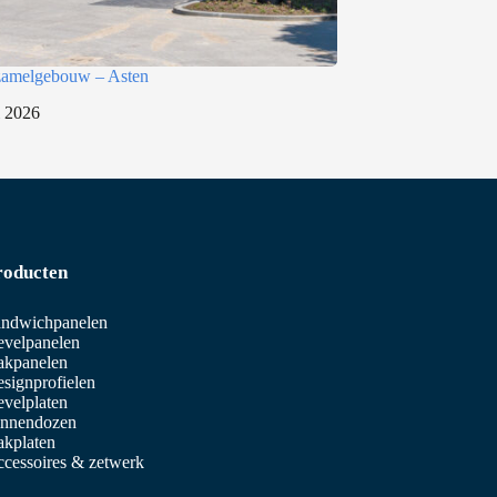
rzamelgebouw – Asten
i 2026
roducten
ndwichpanelen
velpanelen
akpanelen
signprofielen
velplaten
innendozen
kplaten
cessoires & zetwerk