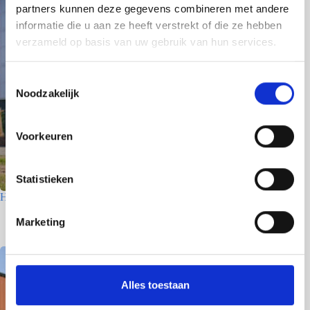
partners kunnen deze gegevens combineren met andere
informatie die u aan ze heeft verstrekt of die ze hebben
verzameld op basis van uw gebruik van hun services.
T
Noodzakelijk
o
e
s
Voorkeuren
t
e
m
Statistieken
m
Houtfabriek – Utrecht
i
7 juli 2026
Marketing
n
g
s
s
Alles toestaan
e