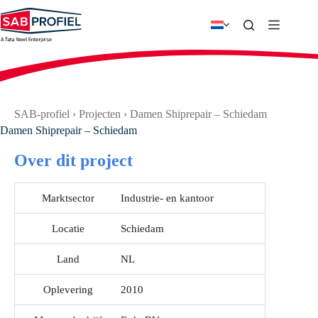
Ga
naar
de
inhoud
SAB-profiel
›
Projecten
›
Damen Shiprepair – Schiedam
Damen Shiprepair – Schiedam
Over dit project
Marktsector
Industrie- en kantoor
Locatie
Schiedam
Land
NL
Oplevering
2010