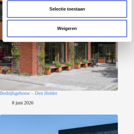
l
e
Selectie toestaan
c
t
Weigeren
i
e
Bedrijfsgebouw – Den Helder
8 juni 2026