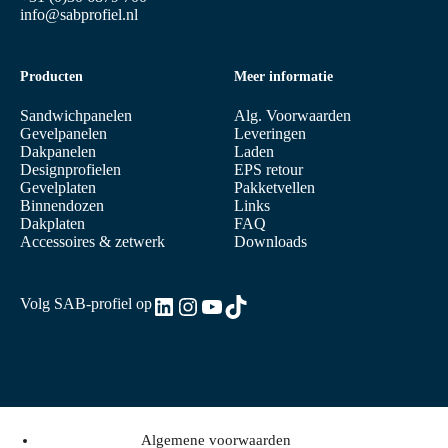
info@sabprofiel.nl
Producten
Meer informatie
Sandwichpanelen
Alg. Voorwaarden
Gevelpanelen
Leveringen
Dakpanelen
Laden
Designprofielen
EPS retour
Gevelplaten
Pakketvellen
Binnendozen
Links
Dakplaten
FAQ
Accessoires & zetwerk
Downloads
LinkedIn
Instagram
YouTube
TikTok
Volg SAB-profiel op
Algemene voorwaarden