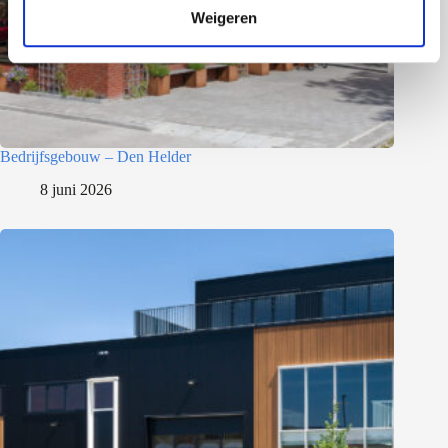
Weigeren
i
e
Bedrijfsgebouw – Den Helder
8 juni 2026