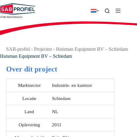
Ga
naar
de
inhoud
SAB-profiel
›
Projecten
›
Huisman Equipment BV – Schiedam
Huisman Equipment BV – Schiedam
Over dit project
Marktsector
Industrie- en kantoor
Locatie
Schiedam
Land
NL
Oplevering
2011