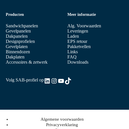
Producten
Meer informatie
Sandwichpanelen
Alg. Voorwaarden
Gevelpanelen
Leveringen
Dakpanelen
Laden
Designprofielen
EPS retour
Gevelplaten
Pakketvellen
Binnendozen
Links
Dakplaten
FAQ
Accessoires & zetwerk
Downloads
LinkedIn
Instagram
YouTube
TikTok
Volg SAB-profiel op
Algemene voorwaarden
Privacyverklaring