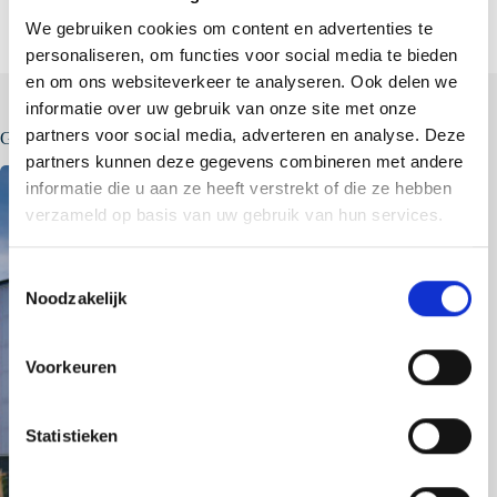
We gebruiken cookies om content en advertenties te
personaliseren, om functies voor social media te bieden
en om ons websiteverkeer te analyseren. Ook delen we
informatie over uw gebruik van onze site met onze
partners voor social media, adverteren en analyse. Deze
Gerelateerde berichten
partners kunnen deze gegevens combineren met andere
informatie die u aan ze heeft verstrekt of die ze hebben
verzameld op basis van uw gebruik van hun services.
T
Noodzakelijk
o
e
s
Voorkeuren
t
e
m
Statistieken
m
i