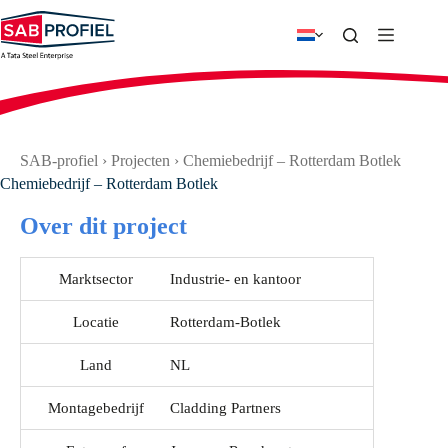
Ga
naar
de
inhoud
SAB-profiel
›
Projecten
›
Chemiebedrijf – Rotterdam Botlek
Chemiebedrijf – Rotterdam Botlek
Over dit project
Marktsector
Industrie- en kantoor
Locatie
Rotterdam-Botlek
Land
NL
Montagebedrijf
Cladding Partners