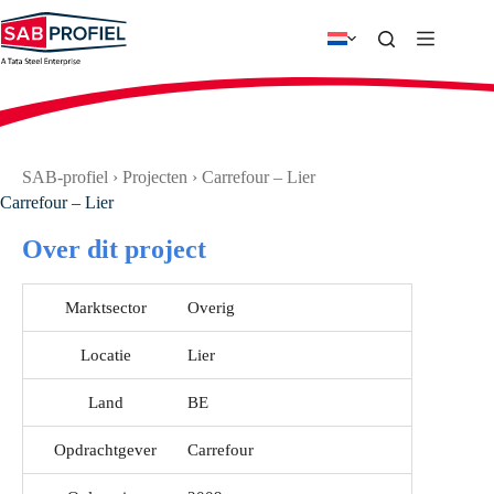
Ga
naar
de
inhoud
SAB-profiel
›
Projecten
›
Carrefour – Lier
Carrefour – Lier
Over dit project
Marktsector
Overig
Locatie
Lier
Land
BE
Opdrachtgever
Carrefour