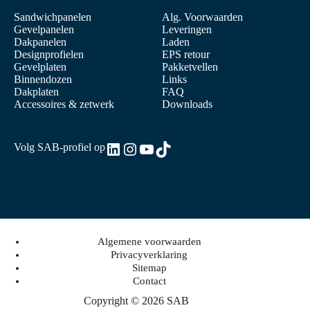
Sandwichpanelen
Alg. Voorwaarden
Gevelpanelen
Leveringen
Dakpanelen
Laden
Designprofielen
EPS retour
Gevelplaten
Pakketvellen
Binnendozen
Links
Dakplaten
FAQ
Accessoires & zetwerk
Downloads
LinkedIn
Instagram
YouTube
TikTok
Volg SAB-profiel op
Algemene voorwaarden
Privacyverklaring
Sitemap
Contact
Copyright © 2026 SAB