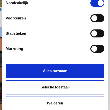
Noodzakelijk
o
Houtfabriek – Utrecht
e
s
7 juli 2026
Voorkeuren
t
e
m
Statistieken
m
i
Marketing
n
g
s
s
Alles toestaan
e
l
e
Selectie toestaan
c
t
Weigeren
i
e