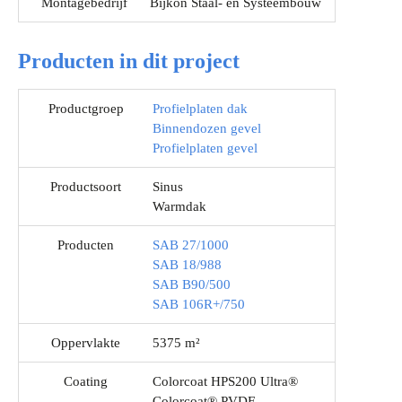
Montagebedrijf
Bijkon Staal- en Systeembouw
Producten in dit project
Productgroep
Profielplaten dak
Binnendozen gevel
Profielplaten gevel
Productsoort
Sinus
Warmdak
Producten
SAB 27/1000
SAB 18/988
SAB B90/500
SAB 106R+/750
Oppervlakte
5375 m²
Coating
Colorcoat HPS200 Ultra®
Colorcoat® PVDF