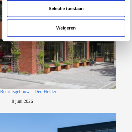
l
e
Selectie toestaan
c
t
Weigeren
i
e
Bedrijfsgebouw – Den Helder
8 juni 2026