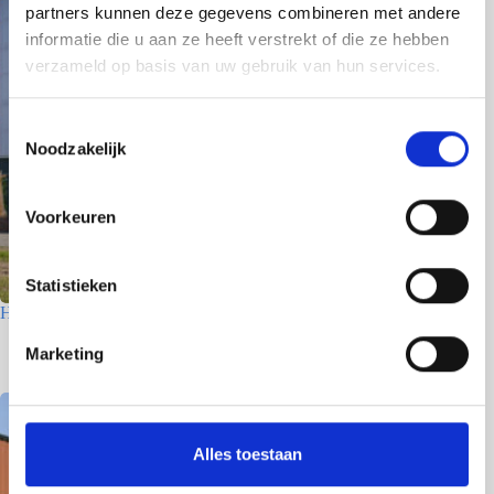
partners kunnen deze gegevens combineren met andere
informatie die u aan ze heeft verstrekt of die ze hebben
verzameld op basis van uw gebruik van hun services.
T
Noodzakelijk
o
e
s
Voorkeuren
t
e
m
Statistieken
m
Houtfabriek – Utrecht
i
7 juli 2026
Marketing
n
g
s
s
Alles toestaan
e