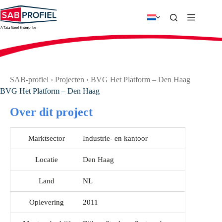
Ga
naar
de
inhoud
SAB-profiel
›
Projecten
›
BVG Het Platform – Den Haag
BVG Het Platform – Den Haag
Over dit project
Marktsector
Industrie- en kantoor
Locatie
Den Haag
Land
NL
Oplevering
2011