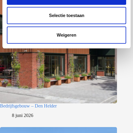
e
l
e
Selectie toestaan
c
t
Weigeren
i
e
Bedrijfsgebouw – Den Helder
8 juni 2026