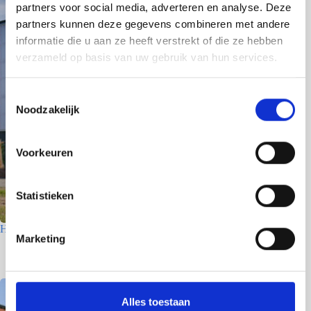
partners voor social media, adverteren en analyse. Deze
partners kunnen deze gegevens combineren met andere
informatie die u aan ze heeft verstrekt of die ze hebben
verzameld op basis van uw gebruik van hun services.
T
Noodzakelijk
o
e
s
Voorkeuren
t
e
m
Statistieken
m
Houtfabriek – Utrecht
i
Marketing
n
7 juli 2026
g
s
s
Alles toestaan