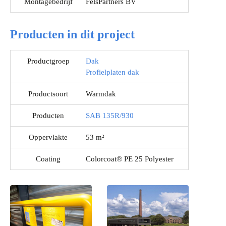
Montagebedrijf
FelsPartners BV
Producten in dit project
Productgroep
Dak
Profielplaten dak
Productsoort
Warmdak
Producten
SAB 135R/930
Oppervlakte
53 m²
Coating
Colorcoat® PE 25 Polyester