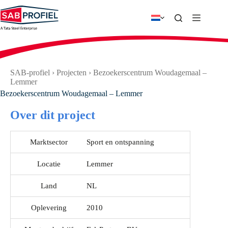
Ga
naar
de
inhoud
SAB-profiel
›
Projecten
›
Bezoekerscentrum Woudagemaal –
Lemmer
Bezoekerscentrum Woudagemaal – Lemmer
Over dit project
Marktsector
Sport en ontspanning
Locatie
Lemmer
Land
NL
Oplevering
2010