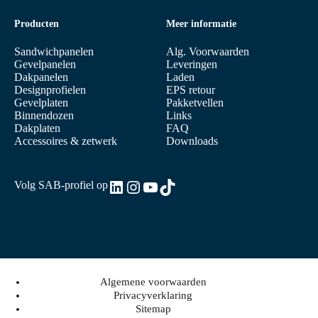
Producten
Meer informatie
Sandwichpanelen
Alg. Voorwaarden
Gevelpanelen
Leveringen
Dakpanelen
Laden
Designprofielen
EPS retour
Gevelplaten
Pakketvellen
Binnendozen
Links
Dakplaten
FAQ
Accessoires & zetwerk
Downloads
LinkedIn
Instagram
YouTube
TikTok
Volg SAB-profiel op
Algemene voorwaarden
Privacyverklaring
Sitemap