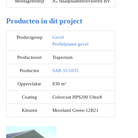
Montagebedrijf
JG Staalplaatbetonvloeren BV
Producten in dit project
Productgroep
Gevel
Profielplaten gevel
Productsoort
Trapezium
Producten
SAB 35/1035
Oppervlakte
830 m²
Coating
Colorcoat HPS200 Ultra®
Kleuren
Moorland Green-12B21