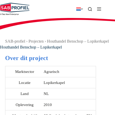
Ga
naar
de
inhoud
SAB-profiel
›
Projecten
›
Houthandel Benschop – Lopikerkapel
Houthandel Benschop – Lopikerkapel
Over dit project
Marktsector
Agrarisch
Locatie
Lopikerkapel
Land
NL
Oplevering
2010