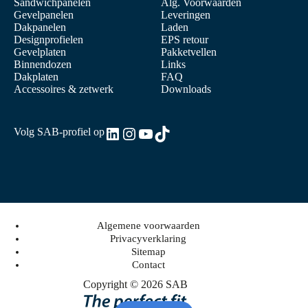
Sandwichpanelen
Alg. Voorwaarden
Gevelpanelen
Leveringen
Dakpanelen
Laden
Designprofielen
EPS retour
Gevelplaten
Pakketvellen
Binnendozen
Links
Dakplaten
FAQ
Accessoires & zetwerk
Downloads
LinkedIn
Instagram
YouTube
TikTok
Volg SAB-profiel op
Algemene voorwaarden
Privacyverklaring
Sitemap
Contact
Copyright © 2026 SAB