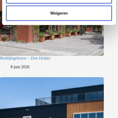
c
t
Weigeren
i
e
Bedrijfsgebouw – Den Helder
8 juni 2026