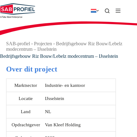
Ga
naar
de
inhoud
SAB-profiel
›
Projecten
›
Bedrijfsgebouw Riz Bouw/Lebelz
modecentrum – IJsselstein
Bedrijfsgebouw Riz Bouw/Lebelz modecentrum – IJsselstein
Over dit project
Marktsector
Industrie- en kantoor
Locatie
IJsselstein
Land
NL
Opdrachtgever
Van Kleef Holding