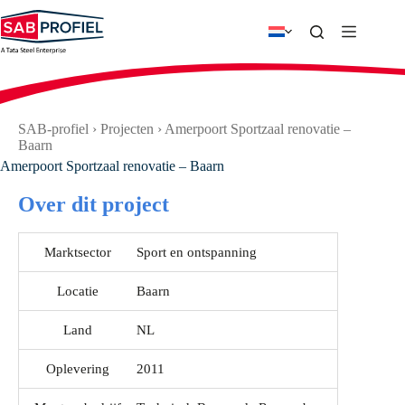
Ga
naar
de
inhoud
SAB-profiel
›
Projecten
›
Amerpoort Sportzaal renovatie –
Baarn
Amerpoort Sportzaal renovatie – Baarn
Over dit project
Marktsector
Sport en ontspanning
Locatie
Baarn
Land
NL
Oplevering
2011