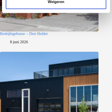
Weigeren
i
e
Bedrijfsgebouw – Den Helder
8 juni 2026