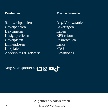
Producten
Meer informatie
Sandwichpanelen
Alg. Voorwaarden
Gevelpanelen
Leveringen
Dakpanelen
Laden
Designprofielen
EPS retour
Gevelplaten
Pakketvellen
Binnendozen
Links
Dakplaten
FAQ
Accessoires & zetwerk
Downloads
LinkedIn
Instagram
YouTube
TikTok
Volg SAB-profiel op
Algemene voorwaarden
Privacyverklaring