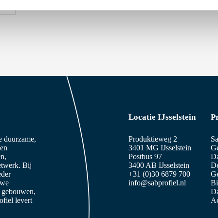
1
…
13
14
GE
Locatie IJsselstein
P
ze duurzame,
Produktieweg 2
Sa
 en
3401 MG IJsselstein
Ge
n,
Postbus 97
D
etwerk. Bij
3400 AB IJsselstein
De
eder
+31 (0)30 6879 700
Ge
 we
info@sabprofiel.nl
B
e gebouwen,
Da
iel levert
Ac