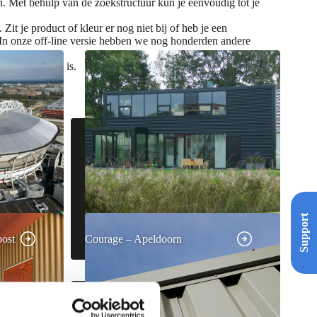
. Met behulp van de zoekstructuur kun je eenvoudig tot je
t je product of kleur er nog niet bij of heb je een
 In onze off-line versie hebben we nog honderden andere
al in verwerkt is.
Support
ost
Courage – Apeldoorn