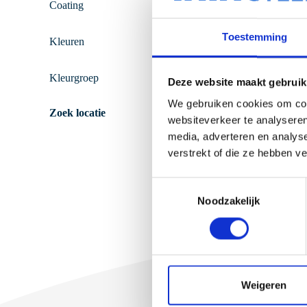
Coating
Toestemming
Kleuren
Kleurgroep
Omnisp
Deze website maakt gebruik
We gebruiken cookies om cont
Zoek locatie
websiteverkeer te analyseren
media, adverteren en analys
verstrekt of die ze hebben v
T
Noodzakelijk
o
e
s
Wonin
t
e
m
Weigeren
m