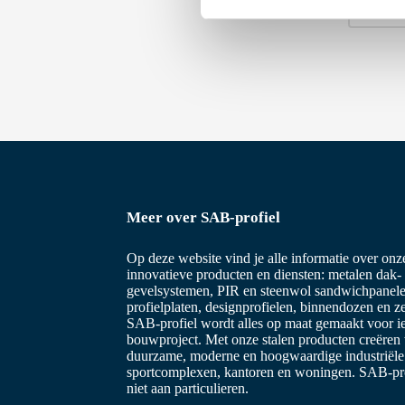
VORI
i
n
g
s
s
e
l
e
c
t
Meer over SAB-profiel
i
e
Op deze website vind je alle informatie over on
innovatieve producten en diensten: metalen dak-
gevelsystemen, PIR en steenwol sandwichpanele
profielplaten, designprofielen, binnendozen en z
SAB-profiel wordt alles op maat gemaakt voor i
bouwproject. Met onze stalen producten creëren
duurzame, moderne en hoogwaardige industriël
sportcomplexen, kantoren en woningen. SAB-prof
niet aan particulieren.