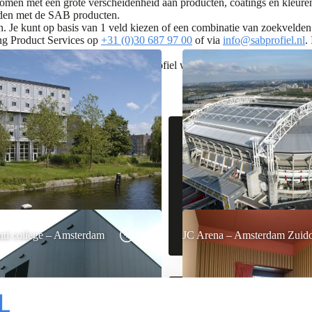
omen met een grote verscheidenheid aan producten, coatings en kleuren
eden met de SAB producten.
e kunt op basis van 1 veld kiezen of een combinatie van zoekvelden. Zi
ng Product Services op
+31 (0)30 687 97 00
of via
info@sabprofiel.nl
.
anmelden voor plaatsing op de SAB-profiel website indien er SAB materia
ti college – Amsterdam
JC Arena – Amsterdam Zuido