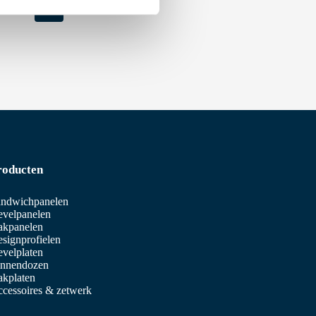
15
16
roducten
ndwichpanelen
velpanelen
akpanelen
signprofielen
velplaten
innendozen
kplaten
cessoires & zetwerk