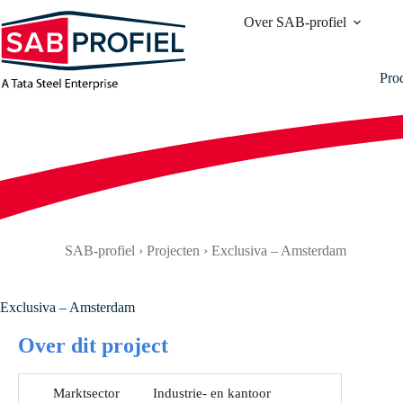
Ga
Over SAB-profiel
naar
de
inhoud
Pro
SAB-profiel
›
Projecten
›
Exclusiva – Amsterdam
Exclusiva – Amsterdam
Over dit project
Marktsector
Industrie- en kantoor