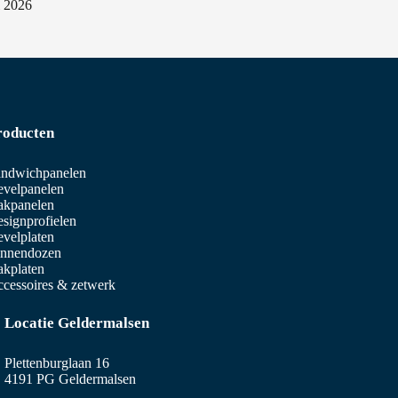
i 2026
roducten
ndwichpanelen
velpanelen
akpanelen
signprofielen
velplaten
innendozen
kplaten
cessoires & zetwerk
Locatie Geldermalsen
Plettenburglaan 16
4191 PG Geldermalsen