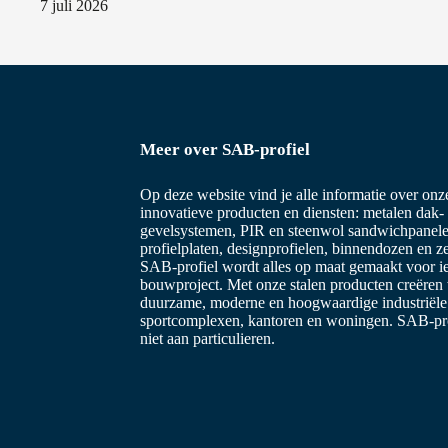
7 juli 2026
e
Meer over SAB-profiel
Op deze website vind je alle informatie over on
innovatieve producten en diensten: metalen dak-
gevelsystemen, PIR en steenwol sandwichpanele
profielplaten, designprofielen, binnendozen en z
SAB-profiel wordt alles op maat gemaakt voor i
bouwproject. Met onze stalen producten creëren
duurzame, moderne en hoogwaardige industriël
sportcomplexen, kantoren en woningen. SAB-prof
niet aan particulieren.