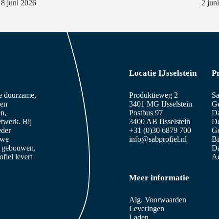
8 juni 2026
2 jun
Locatie IJsselstein
P
ze duurzame,
Produktieweg 2
Sa
 en
3401 MG IJsselstein
Ge
n,
Postbus 97
D
etwerk. Bij
3400 AB IJsselstein
De
eder
+31 (0)30 6879 700
Ge
 we
info@sabprofiel.nl
B
e gebouwen,
Da
iel levert
Ac
Meer informatie
Alg. Voorwaarden
Leveringen
Laden