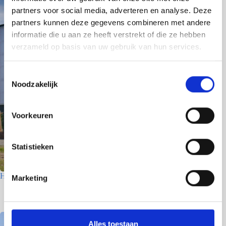
partners voor social media, adverteren en analyse. Deze
partners kunnen deze gegevens combineren met andere
informatie die u aan ze heeft verstrekt of die ze hebben
verzameld op basis van uw gebruik van hun services.
T
Noodzakelijk
o
e
s
Voorkeuren
t
e
m
Statistieken
m
i
Houtfabriek – Utrecht
Marketing
n
7 juli 2026
g
s
s
Alles toestaan