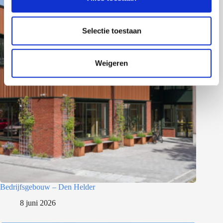
e
l
e
Selectie toestaan
c
t
Weigeren
i
e
Bedrijfsgebouw – Den Helder
8 juni 2026