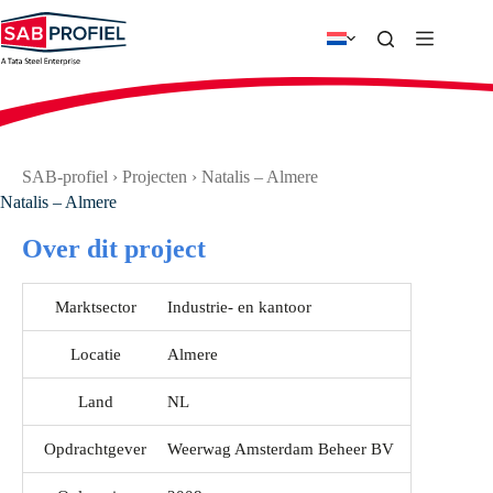
Ga
naar
de
inhoud
SAB-profiel
›
Projecten
›
Natalis – Almere
Natalis – Almere
Over dit project
Marktsector
Industrie- en kantoor
Locatie
Almere
Land
NL
Opdrachtgever
Weerwag Amsterdam Beheer BV