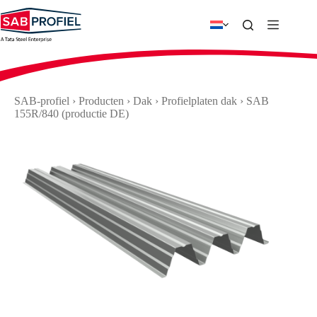
Ga
naar
de
inhoud
SAB-profiel
›
Producten
›
Dak
›
Profielplaten dak
›
SAB
155R/840 (productie DE)