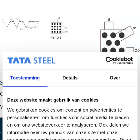
Toestemming
Details
Over
SAB 155R/840
2
Ook leverbaar in 350 N/mm
voor nog betere overspanning.
Deze website maakt gebruik van cookies
Wordt alleen geproduceerd in locatie Niederaula (DE).
We gebruiken cookies om content en advertenties te
personaliseren, om functies voor social media te bieden
Kleurmonster aanvragen
en om ons websiteverkeer te analyseren. Ook delen we
informatie over uw gebruik van onze site met onze
Productmonster aanvragen
partners voor social media, adverteren en analyse. Deze