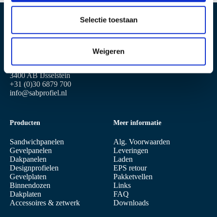
l
e
Selectie toestaan
c
Locatie IJsselstein
Locatie Geldermalsen
t
Produktieweg 2
Plettenburglaan 16
Weigeren
i
3401 MG IJsselstein
4191 PG Geldermalsen
e
Postbus 97
3400 AB IJsselstein
+31 (0)30 6879 700
info@sabprofiel.nl
Producten
Meer informatie
Sandwichpanelen
Alg. Voorwaarden
Gevelpanelen
Leveringen
Dakpanelen
Laden
Designprofielen
EPS retour
Gevelplaten
Pakketvellen
Binnendozen
Links
Dakplaten
FAQ
Accessoires & zetwerk
Downloads