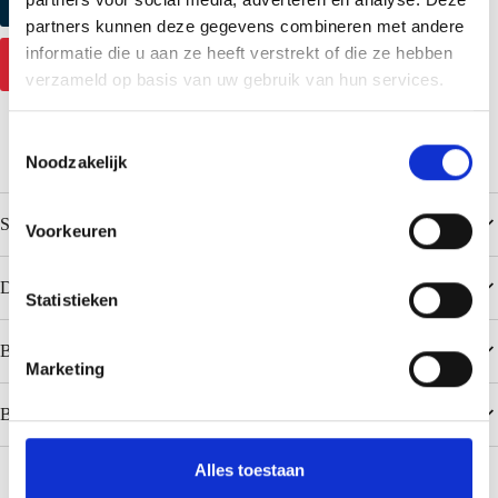
partners kunnen deze gegevens combineren met andere
informatie die u aan ze heeft verstrekt of die ze hebben
Contact
verzameld op basis van uw gebruik van hun services.
T
Noodzakelijk
o
e
s
Specificatie
Voorkeuren
t
e
Downloads
m
Statistieken
m
Beliebte Farben Colorcoat PE 25 / Polyester
i
Marketing
n
g
Beliebte Farben Colorcoat HPS200 Ultra
s
s
Alles toestaan
e