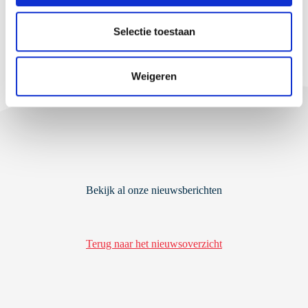
l
e
Selectie toestaan
VOLGENDE
c
t
Weigeren
i
e
Bekijk al onze nieuwsberichten
Terug naar het nieuwsoverzicht