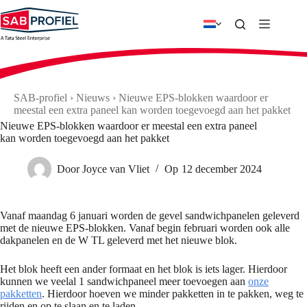
Ga
naar
de
inhoud
SAB-profiel
›
Nieuws
›
Nieuwe EPS-blokken waardoor er
meestal een extra paneel kan worden toegevoegd aan het pakket
Nieuwe EPS-blokken waardoor er meestal een extra paneel
kan worden toegevoegd aan het pakket
Door
Joyce van Vliet
Op
12 december 2024
Vanaf maandag 6 januari worden de gevel sandwichpanelen geleverd
met de nieuwe EPS-blokken. Vanaf begin februari worden ook alle
dakpanelen en de W TL geleverd met het nieuwe blok.
Het blok heeft een ander formaat en het blok is iets lager. Hierdoor
kunnen we veelal 1 sandwichpaneel meer toevoegen aan
onze
pakketten
. Hierdoor hoeven we minder pakketten in te pakken, weg te
rijden en op te slaan en te laden.