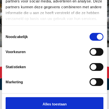
partners voor social media, adverteren en analyse. Deze
partners kunnen deze gegevens combineren met andere
informatie die u aan ze heeft verstrekt of die ze hebben
verzameld op basis van uw gebruik van hun services.
T
Noodzakelijk
o
e
s
Voorkeuren
t
e
m
Statistieken
Whatsapp ons direct
m
i
Marketing
EPS retour formulier
n
g
s
s
Alles toestaan
e