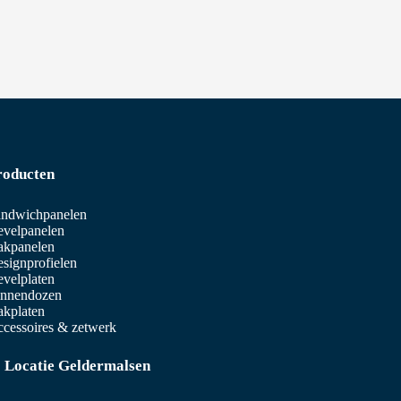
roducten
ndwichpanelen
velpanelen
akpanelen
signprofielen
velplaten
innendozen
kplaten
cessoires & zetwerk
Locatie Geldermalsen