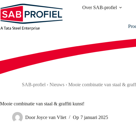
Ga
Over SAB-profiel
naar
de
inhoud
Pro
SAB-profiel
›
Nieuws
›
Mooie combinatie van staal & graffi
Mooie combinatie van staal & graffiti kunst!
Door
Joyce van Vliet
Op
7 januari 2025