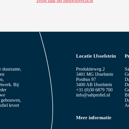
Terug naar het nieuwsoverzicht
Locatie IJsselstein
P
ze duurzame,
Produktieweg 2
Sa
 en
3401 MG IJsselstein
Ge
n,
Postbus 97
D
etwerk. Bij
3400 AB IJsselstein
De
eder
+31 (0)30 6879 700
Ge
 we
info@sabprofiel.nl
B
e gebouwen,
Da
iel levert
Ac
Meer informatie