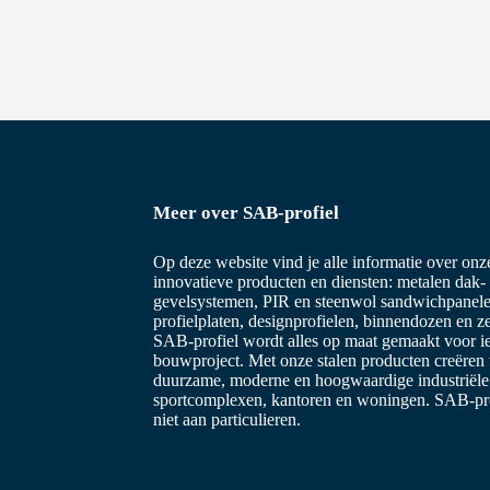
i
e
Meer over SAB-profiel
Op deze website vind je alle informatie over on
innovatieve producten en diensten: metalen dak-
gevelsystemen, PIR en steenwol sandwichpanele
profielplaten, designprofielen, binnendozen en z
SAB-profiel wordt alles op maat gemaakt voor i
bouwproject. Met onze stalen producten creëren
duurzame, moderne en hoogwaardige industriël
sportcomplexen, kantoren en woningen. SAB-prof
niet aan particulieren.