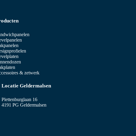
roducten
ndwichpanelen
velpanelen
akpanelen
signprofielen
velplaten
innendozen
kplaten
cessoires & zetwerk
Locatie Geldermalsen
Plettenburglaan 16
4191 PG Geldermalsen