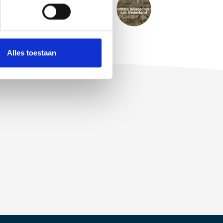
VOLGENDE
BERICHT
inatie van staal & graffiti kunst!
Alles toestaan