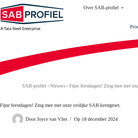
Ga
Over SAB-profiel
naar
de
inhoud
Pro
SAB-profiel
›
Nieuws
›
Fijne feestdagen! Zing mee met onz
Fijne feestdagen! Zing mee met onze vrolijke SAB kerstgroet.
Door
Joyce van Vliet
Op
18 december 2024