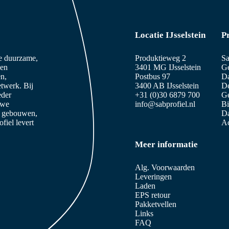
Locatie IJsselstein
P
ze duurzame,
Produktieweg 2
Sa
 en
3401 MG IJsselstein
Ge
n,
Postbus 97
D
etwerk. Bij
3400 AB IJsselstein
De
eder
+31 (0)30 6879 700
Ge
 we
info@sabprofiel.nl
B
e gebouwen,
Da
iel levert
Ac
Meer informatie
Alg. Voorwaarden
Leveringen
Laden
EPS retour
Pakketvellen
Links
FAQ