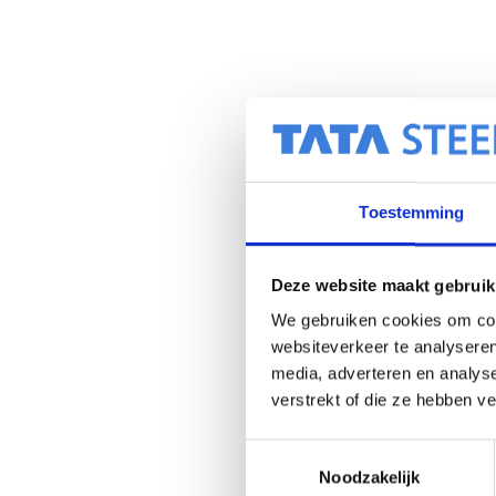
Toestemming
Deze website maakt gebruik
We gebruiken cookies om cont
websiteverkeer te analyseren
media, adverteren en analys
verstrekt of die ze hebben v
T
Noodzakelijk
o