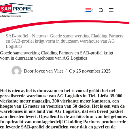
Ga
naar
de
inhoud
SAB-profiel
›
Nieuws
›
Goede samenwerking Cladding Partners
en SAB-profiel krijgt vorm in duurzaam warehouse van AG
Logistics
Goede samenwerking Cladding Partners en SAB-profiel krijgt
vorm in duurzaam warehouse van AG Logistics
Door
Joyce van Vliet
Op
25 november 2025
Het is nieuw, het is duurzaam en het is vooral gróót: het nét
gerealiseerde warehouse van AG Logistics in Tiel. Liefst 35.000
vierkante meter magazijn, 300 vierkante meter kantoren, een
hoogte van 15 meter en voorzien van 50 docks. Het is een van de
warehouses in ons land van AG Logistics, dat een breed pakket
aan diensten levert. Opvallend is de architectuur van het gebouw.
In opdracht van montagebedrijf Cladding Partners produceerde
en leverde SAB-profiel de profielen voor dak en gevel en de