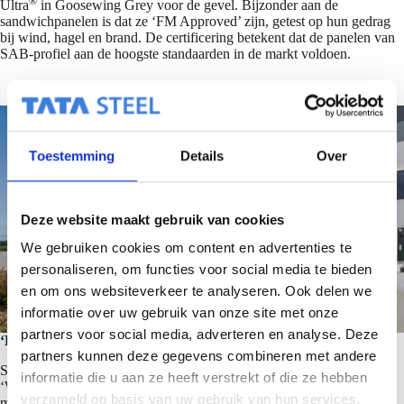
®
Ultra
in Goosewing Grey voor de gevel. Bijzonder aan de
sandwichpanelen is dat ze ‘FM Approved’ zijn, getest op hun gedrag
bij wind, hagel en brand. De certificering betekent dat de panelen van
SAB-profiel aan de hoogste standaarden in de markt voldoen.
Toestemming
Details
Over
Deze website maakt gebruik van cookies
We gebruiken cookies om content en advertenties te
personaliseren, om functies voor social media te bieden
en om ons websiteverkeer te analyseren. Ook delen we
informatie over uw gebruik van onze site met onze
partners voor social media, adverteren en analyse. Deze
‘Hoe los je dingen samen op?’
partners kunnen deze gegevens combineren met andere
SAB-profiel is ‘een van onze grootste toeleveranciers’, zegt Richard.
informatie die u aan ze heeft verstrekt of die ze hebben
‘Waarom? De kwaliteit is goed. Het stukje prijs speelt natuurlijk ook
verzameld op basis van uw gebruik van hun services.
mee. En de samenwerking verloopt over het algemeen goed. Kijk, bij