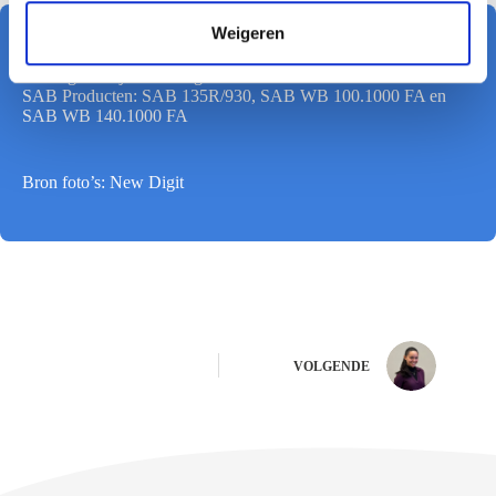
t
Weigeren
Projectgegevens:
i
Opdrachtgever: AG Logistics
e
Montagebedrijf: Cladding Partners
SAB Producten: SAB 135R/930, SAB WB 100.1000 FA en
SAB WB 140.1000 FA
Bron foto’s: New Digit
VOLGENDE