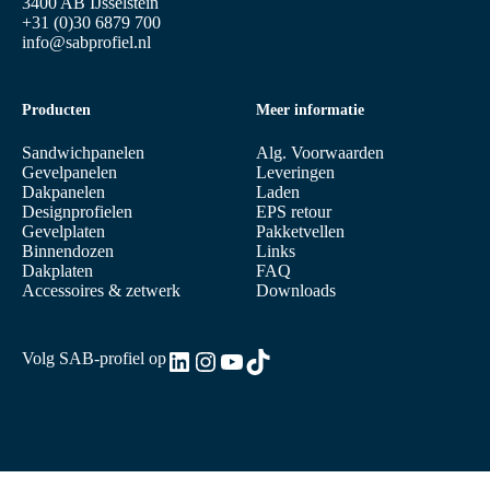
3400 AB IJsselstein
+31 (0)30 6879 700
info@sabprofiel.nl
Producten
Meer informatie
Sandwichpanelen
Alg. Voorwaarden
Gevelpanelen
Leveringen
Dakpanelen
Laden
Designprofielen
EPS retour
Gevelplaten
Pakketvellen
Binnendozen
Links
Dakplaten
FAQ
Accessoires & zetwerk
Downloads
LinkedIn
Instagram
YouTube
TikTok
Volg SAB-profiel op