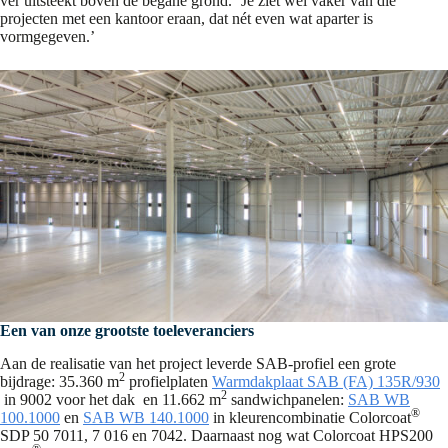
ver uitsteekt boven de begane grond. ‘Je ziet wel vaker van die
projecten met een kantoor eraan, dat nét even wat aparter is
vormgegeven.’
Een van onze grootste toeleveranciers
Aan de realisatie van het project leverde SAB-profiel een grote
2
bijdrage: 35.360 m
profielplaten
Warmdakplaat SAB (FA) 135R/930
2
in 9002 voor het dak en 11.662 m
sandwichpanelen:
SAB WB
®
100.1000
en
SAB WB 140.1000
in kleurencombinatie Colorcoat
SDP 50 7011, 7 016 en 7042. Daarnaast nog wat Colorcoat HPS200