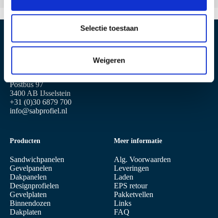
e
l
e
Selectie toestaan
c
Locatie IJsselstein
Locatie Geldermalsen
t
Weigeren
i
Produktieweg 2
Plettenburglaan 16
e
3401 MG IJsselstein
4191 PG Geldermalsen
Postbus 97
3400 AB IJsselstein
+31 (0)30 6879 700
info@sabprofiel.nl
Producten
Meer informatie
Sandwichpanelen
Alg. Voorwaarden
Gevelpanelen
Leveringen
Dakpanelen
Laden
Designprofielen
EPS retour
Gevelplaten
Pakketvellen
Binnendozen
Links
Dakplaten
FAQ