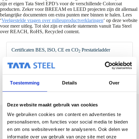
zijn er eigen Tata Steel EPD’s voor de verschillende Colorcoat
producten. Zeker voor BREEAM en LEED projecten zijn dit allemaal
belangrijke documenten om extra punten mee binnen te halen. Lees
‘
Veelgestelde vragen over milieuproductverklaringen
‘ op deze website
voor meer uitleg. Tot slot zijn er enkele statements vanuit Tata Steel
over REACH, RoHS, Recycled content.
Certificaten BES, ISO, CE en CO
Prestatieladder
2
BES 6001 EN Certificate 2024-2026
ISO 9001 NL Certificaat 2024-2027
ISO 14001 NL Certificaat 2023-2026
ISO 45001 NL Certificaat 2024-2027
CE Certificaat 1090-1 NL IJsselstein
Toestemming
Details
Over
CO
Prestatieladder Certificaat
2
EPD’s
Deze website maakt gebruik van cookies
EPD SAB WB en W 22-27 (NMD)
We gebruiken cookies om content en advertenties te
EPD SAB profielplaten 23-28 (NMD)
personaliseren, om functies voor social media te bieden
EPD SAB warmdakplaten binnendozen met PE15
coating 23-28 (NMD)
en om ons websiteverkeer te analyseren. Ook delen we
EPD SAB warmdakplaten binnendozen verzinkt
informatie over uw gebruik van onze site met onze
zonder coating 26-30 EN