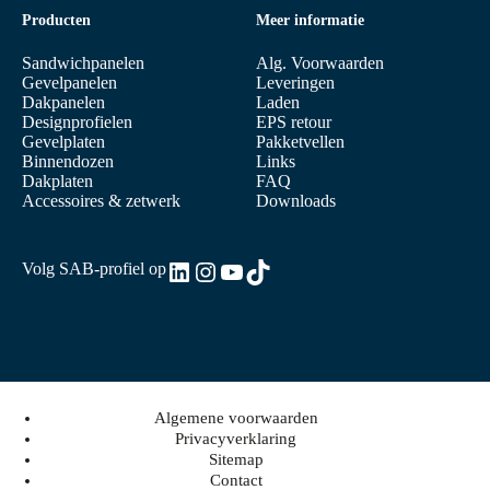
Producten
Meer informatie
Sandwichpanelen
Alg. Voorwaarden
Gevelpanelen
Leveringen
Dakpanelen
Laden
Designprofielen
EPS retour
Gevelplaten
Pakketvellen
Binnendozen
Links
Dakplaten
FAQ
Accessoires & zetwerk
Downloads
LinkedIn
Instagram
YouTube
TikTok
Volg SAB-profiel op
Algemene voorwaarden
Privacyverklaring
Sitemap
Contact