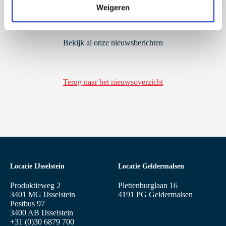
Weigeren
i
e
Bekijk al onze nieuwsberichten
Terug naar het nieuwsoverzicht
Locatie IJsselstein
Locatie Geldermalsen
Produktieweg 2
Plettenburglaan 16
3401 MG IJsselstein
4191 PG Geldermalsen
Postbus 97
3400 AB IJsselstein
+31 (0)30 6879 700