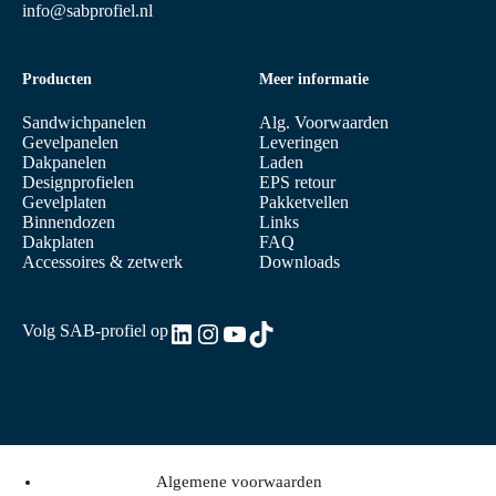
info@sabprofiel.nl
Producten
Meer informatie
Sandwichpanelen
Alg. Voorwaarden
Gevelpanelen
Leveringen
Dakpanelen
Laden
Designprofielen
EPS retour
Gevelplaten
Pakketvellen
Binnendozen
Links
Dakplaten
FAQ
Accessoires & zetwerk
Downloads
LinkedIn
Instagram
YouTube
TikTok
Volg SAB-profiel op
Algemene voorwaarden