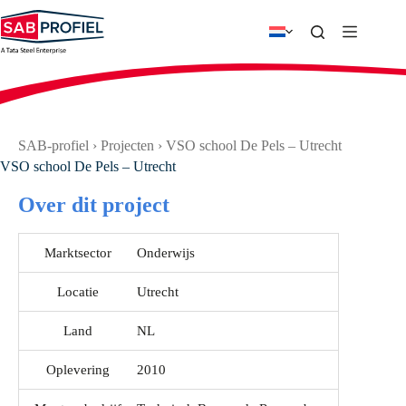
Ga
naar
de
inhoud
SAB-profiel
›
Projecten
›
VSO school De Pels – Utrecht
VSO school De Pels – Utrecht
Over dit project
Marktsector
Onderwijs
Locatie
Utrecht
Land
NL
Oplevering
2010