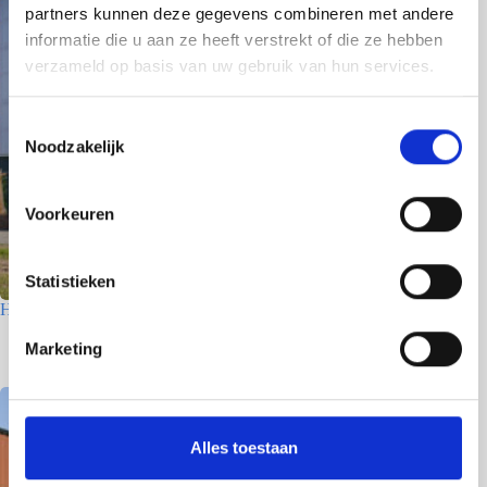
partners kunnen deze gegevens combineren met andere
informatie die u aan ze heeft verstrekt of die ze hebben
verzameld op basis van uw gebruik van hun services.
T
Noodzakelijk
o
e
s
Voorkeuren
t
e
m
Statistieken
m
Houtfabriek – Utrecht
i
7 juli 2026
Marketing
n
g
s
s
Alles toestaan
e