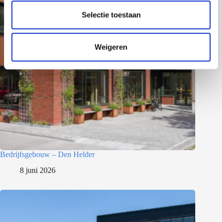
l
e
Selectie toestaan
c
t
Weigeren
i
e
Bedrijfsgebouw – Den Helder
8 juni 2026