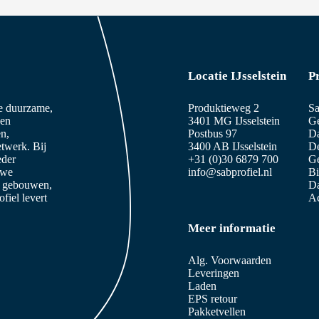
Locatie IJsselstein
P
ze duurzame,
Produktieweg 2
Sa
 en
3401 MG IJsselstein
Ge
n,
Postbus 97
D
etwerk. Bij
3400 AB IJsselstein
De
eder
+31 (0)30 6879 700
Ge
 we
info@sabprofiel.nl
B
e gebouwen,
Da
iel levert
Ac
Meer informatie
Alg. Voorwaarden
Leveringen
Laden
EPS retour
Pakketvellen