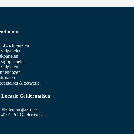
roducten
ndwichpanelen
velpanelen
akpanelen
signprofielen
velplaten
innendozen
kplaten
cessoires & zetwerk
Locatie Geldermalsen
Plettenburglaan 16
4191 PG Geldermalsen