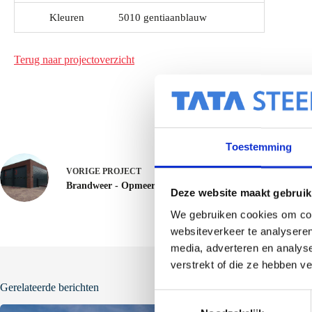
Kleuren
5010 gentiaanblauw
Terug naar projectoverzicht
Toestemming
VORIGE
PROJECT
Brandweer - Opmeer
Deze website maakt gebruik
We gebruiken cookies om cont
websiteverkeer te analyseren
media, adverteren en analys
verstrekt of die ze hebben v
Gerelateerde berichten
T